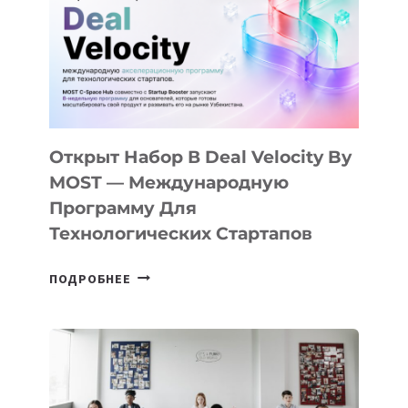
AI
YOUTH
CAMP
ДАЛ
30
ПОДРОСТКАМ
БИЛЕТ
Открыт Набор В Deal Velocity By
В
MOST — Международную
IT-
Программу Для
ПРЕДПРИНИМАТЕЛЬСТВО
Технологических Стартапов
ОТКРЫТ
ПОДРОБНЕЕ
НАБОР
В
DEAL
VELOCITY
BY