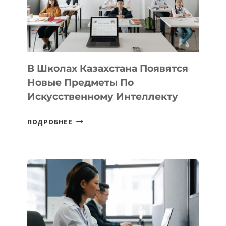
MOST
—
МЕЖДУНАРОДНУЮ
ПРОГРАММУ
ДЛЯ
ТЕХНОЛОГИЧЕСКИХ
В Школах Казахстана Появятся
СТАРТАПОВ
Новые Предметы По
Искусственному Интеллекту
В
ПОДРОБНЕЕ
ШКОЛАХ
КАЗАХСТАНА
ПОЯВЯТСЯ
НОВЫЕ
ПРЕДМЕТЫ
ПО
ИСКУССТВЕННОМУ
ИНТЕЛЛЕКТУ