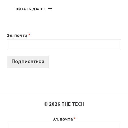
КАКОЙ
ЧИТАТЬ ДАЛЕЕ
НОУТБУК
ВЫБРАТЬ
К
Эл. почта
*
УЧЕБНОМУ
ГОДУ
2026:
10
Подписаться
ЛУЧШИХ
МОДЕЛЕЙ
ДЛЯ
УЧЕБЫ
© 2026 THE TECH
Эл. почта
*