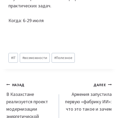
практических задач.
Когда: 6-29 июля
Метки
#
IT
#
возможности
#
Полезное
записи:
Навигация
НАЗАД
ДАЛЕЕ
по
В Казахстане
Армения запустила
реализуется проект
первую «фабрику ИИ»:
записям
модернизации
что это такое и зачем
энергетической