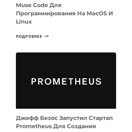
Muse Code Для
Программирования На MacOS И
Linux
META
ПОДРОБНЕЕ
ВЫПУСТИЛА
ИИ-
АГЕНТА
MUSE
CODE
ДЛЯ
ПРОГРАММИРОВАНИЯ
НА
MACOS
И
LINUX
Джефф Безос Запустил Стартап
Prometheus Для Создания