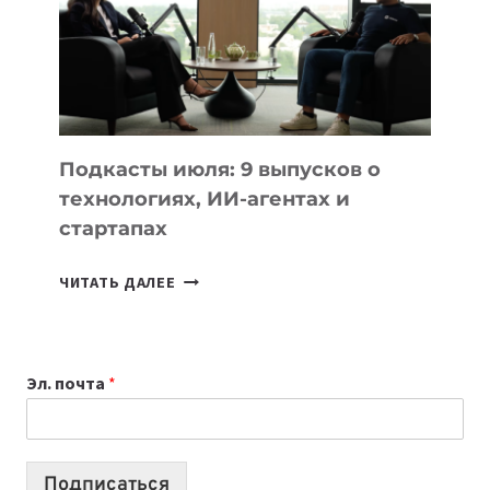
2026:
10
ЛУЧШИХ
МОДЕЛЕЙ
ДЛЯ
УЧЕБЫ
Подкасты июля: 9 выпусков о
технологиях, ИИ-агентах и
стартапах
ПОДКАСТЫ
ЧИТАТЬ ДАЛЕЕ
ИЮЛЯ:
9
ВЫПУСКОВ
Эл. почта
*
О
ТЕХНОЛОГИЯХ,
ИИ-
АГЕНТАХ
Подписаться