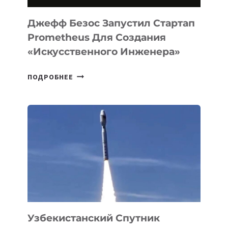
И
LINUX
Джефф Безос Запустил Стартап
Prometheus Для Создания
«искусственного Инженера»
ДЖЕФФ
ПОДРОБНЕЕ
БЕЗОС
ЗАПУСТИЛ
СТАРТАП
PROMETHEUS
ДЛЯ
СОЗДАНИЯ
«ИСКУССТВЕННОГО
ИНЖЕНЕРА»
Узбекистанский Спутник