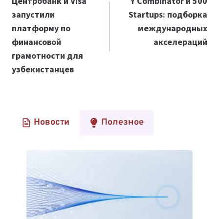
по
Центробанк и Visa
Y Combinator и 500
запустили
Startups: подборка
записям
платформу по
международных
финансовой
акселераций
грамотности для
узбекистанцев
Новости
Полезное