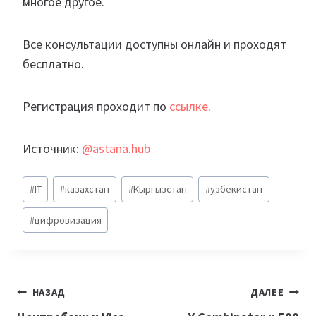
многое другое.
Все консультации доступны онлайн и проходят
бесплатно.
Регистрация проходит по
ссылке
.
Источник:
@astana.hub
Метки
#
IT
#
казахстан
#
Кыргызстан
#
узбекистан
записи:
#
цифровизация
Навигация
НАЗАД
ДАЛЕЕ