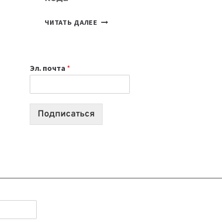
7
ЧИТАТЬ ДАЛЕЕ
ПРИЛОЖЕНИЙ
ДЛЯ
ВАЙБКОДИНГА,
Эл. почта
*
КОТОРЫЕ
ПОМОГАЮТ
СОЗДАВАТЬ
ПРОДУКТЫ
Подписаться
БЕЗ
СЛОЖНОГО
КОДА