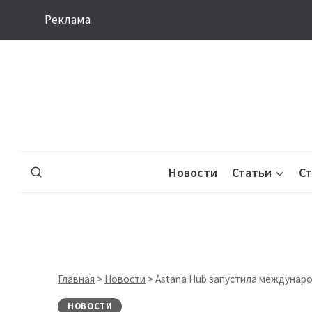
Перейти
Реклама
к
содержимому
Новости
Статьи
С
Главная
>
Новости
>
Astana Hub запустила междунар
НОВОСТИ