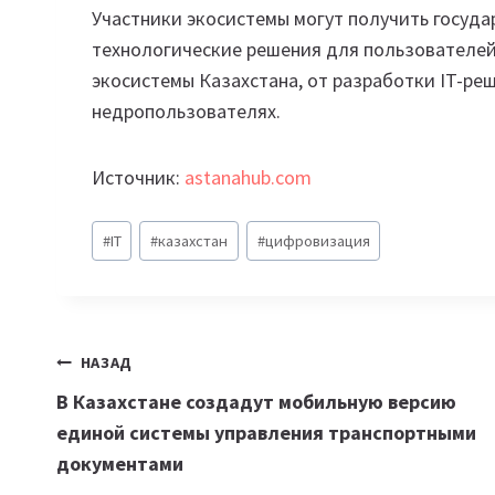
Участники экосистемы могут получить госуд
технологические решения для пользователе
экосистемы Казахстана, от разработки IT-ре
недропользователях.
Источник:
astanahub.com
Метки
#
IT
#
казахстан
#
цифровизация
записи:
Навигация
НАЗАД
В Казахстане создадут мобильную версию
по
единой системы управления транспортными
записям
документами