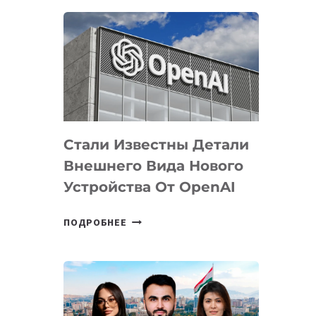
ОПРЕДЕЛЕНЫ
ПРИОРИТЕТНЫЕ
ЗАДАЧИ
ПО
РАЗВИТИЮ
ЭКОСИСТЕМЫ
ИСКУССТВЕННОГО
ИНТЕЛЛЕКТА
Стали Известны Детали
Внешнего Вида Нового
Устройства От OpenAI
СТАЛИ
ПОДРОБНЕЕ
ИЗВЕСТНЫ
ДЕТАЛИ
ВНЕШНЕГО
ВИДА
НОВОГО