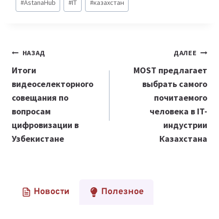
#
AstanaHub
#
IT
#
казахстан
записи:
Навигация
НАЗАД
ДАЛЕЕ
по
Итоги
MOST предлагает
видеоселекторного
выбрать самого
записям
совещания по
почитаемого
вопросам
человека в IT-
цифровизации в
индустрии
Узбекистане
Казахстана
Новости
Полезное