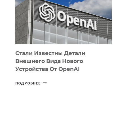
ЗАДАЧИ
ПО
РАЗВИТИЮ
ЭКОСИСТЕМЫ
ИСКУССТВЕННОГО
ИНТЕЛЛЕКТА
Стали Известны Детали
Внешнего Вида Нового
Устройства От OpenAI
СТАЛИ
ПОДРОБНЕЕ
ИЗВЕСТНЫ
ДЕТАЛИ
ВНЕШНЕГО
ВИДА
НОВОГО
УСТРОЙСТВА