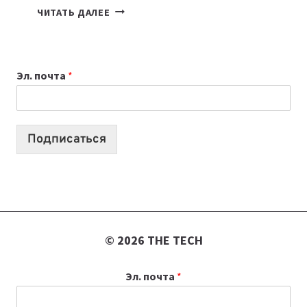
7
ЧИТАТЬ ДАЛЕЕ
ПРИЛОЖЕНИЙ
ДЛЯ
ВАЙБКОДИНГА,
Эл. почта
*
КОТОРЫЕ
ПОМОГАЮТ
СОЗДАВАТЬ
ПРОДУКТЫ
Подписаться
БЕЗ
СЛОЖНОГО
КОДА
© 2026 THE TECH
Эл. почта
*