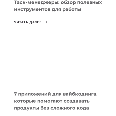
СЕГОДНЯ
Таск-менеджеры: обзор полезных
инструментов для работы
ТАСК-
ЧИТАТЬ ДАЛЕЕ
МЕНЕДЖЕРЫ:
ОБЗОР
ПОЛЕЗНЫХ
ИНСТРУМЕНТОВ
ДЛЯ
РАБОТЫ
7 приложений для вайбкодинга,
которые помогают создавать
продукты без сложного кода