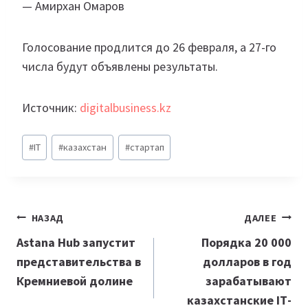
— Амирхан Омаров
Голосование продлится до 26 февраля, а 27-го
числа будут объявлены результаты.
Источник:
digitalbusiness.kz
Метки
#
IT
#
казахстан
#
стартап
записи:
Навигация
НАЗАД
ДАЛЕЕ
по
Astana Hub запустит
Порядка 20 000
представительства в
долларов в год
записям
Кремниевой долине
зарабатывают
казахстанские ІТ-