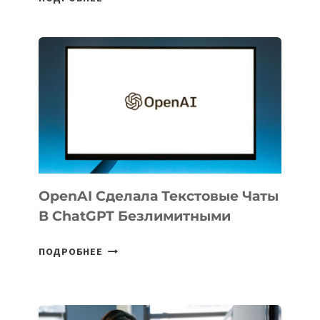
ЭКСПОРТА
РЕЗИДЕНТОВ
IT
PARK
UZBEKISTAN
РАСШИРИЛАСЬ
ДО
102
СТРАН
OpenAI Сделала Текстовые Чаты
В ChatGPT Безлимитными
OPENAI
ПОДРОБНЕЕ
СДЕЛАЛА
ТЕКСТОВЫЕ
ЧАТЫ
В