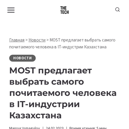
Перейти
к
содержимому
Главная
>
Новости
>
MOST предлагает выбрать самого
почитаемого человека в IT-индустрии Казахстана
НОВОСТИ
MOST предлагает
выбрать самого
почитаемого человека
в IT-индустрии
Казахстана
Mansur Ismagulov
24.02.2023
Время чтения:
5
мин