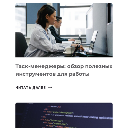
СТАРТАП
PROMETHEUS
ДЛЯ
СОЗДАНИЯ
«ИСКУССТВЕННОГО
ИНЖЕНЕРА»
Таск-менеджеры: обзор полезных
инструментов для работы
ТАСК-
ЧИТАТЬ ДАЛЕЕ
МЕНЕДЖЕРЫ:
ОБЗОР
ПОЛЕЗНЫХ
ИНСТРУМЕНТОВ
ДЛЯ
РАБОТЫ