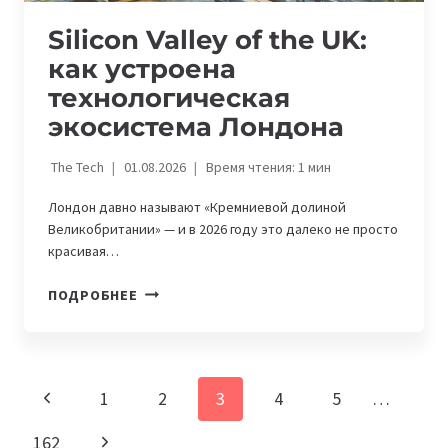
Silicon Valley of the UK:
как устроена
технологическая
экосистема Лондона
The Tech
01.08.2026
Время чтения:
1
мин
Лондон давно называют «Кремниевой долиной
Великобритании» — и в 2026 году это далеко не просто
красивая…
SILICON
ПОДРОБНЕЕ
VALLEY
OF
THE
UK:
Навигация
Предыдущая
1
2
3
4
5
…
КАК
по
УСТРОЕНА
страница
Следующая
162