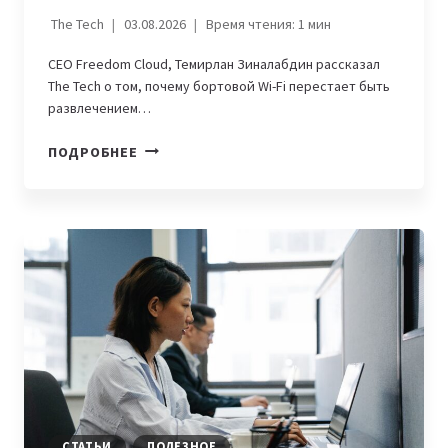
The Tech
03.08.2026
Время чтения:
1
мин
CEO Freedom Cloud, Темирлан Зиналабдин рассказал
The Tech о том, почему бортовой Wi-Fi перестает быть
развлечением…
CEO
ПОДРОБНЕЕ
FREEDOM
CLOUD
О
ТОМ,
ПОЧЕМУ
ИНТЕРНЕТ
В
САМОЛЕТАХ
СТАНОВИТСЯ
НОВЫМ
СТАНДАРТОМ
И
ЧТО
СТАТЬИ
ПОЛЕЗНОЕ