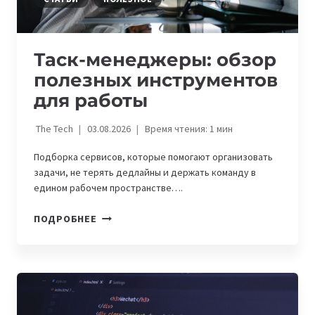
ЭТО
ЗНАЧИТ
ДЛЯ
Таск-менеджеры: обзор
КАЗАХСТАНА
полезных инструментов
для работы
The Tech
03.08.2026
Время чтения:
1
мин
Подборка сервисов, которые помогают организовать
задачи, не терять дедлайны и держать команду в
едином рабочем пространстве….
ТАСК-
ПОДРОБНЕЕ
МЕНЕДЖЕРЫ:
ОБЗОР
ПОЛЕЗНЫХ
ИНСТРУМЕНТОВ
ДЛЯ
РАБОТЫ