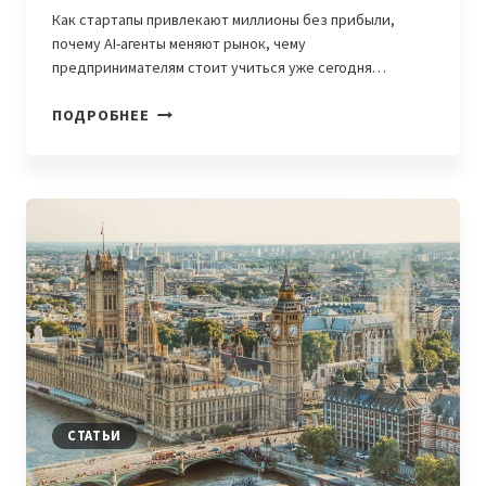
Как стартапы привлекают миллионы без прибыли,
почему AI-агенты меняют рынок, чему
предпринимателям стоит учиться уже сегодня…
ПОДКАСТЫ
ПОДРОБНЕЕ
ИЮЛЯ:
9
ВЫПУСКОВ
О
ТЕХНОЛОГИЯХ,
ИИ-
АГЕНТАХ
И
СТАРТАПАХ
СТАТЬИ