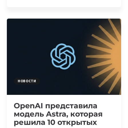
ФАУНДЕРЫ
ТЕРЯЮТ
ДЕНЬГИ:
САМЫЕ
ДОРОГИЕ
ОШИБКИ
ENJI,
DEEPEN
И
MOONAI
НОВОСТИ
OpenAI представила
модель Astra, которая
решила 10 открытых