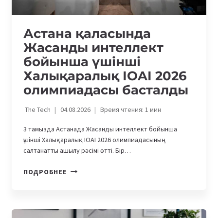
Астана қаласында
Жасанды интеллект
бойынша үшінші
Халықаралық IOAI 2026
олимпиадасы басталды
The Tech
04.08.2026
Время чтения:
1
мин
3 тамызда Астанада Жасанды интеллект бойынша
үшінші Халықаралық IOAI 2026 олимпиадасының
салтанатты ашылу рәсімі өтті. Бір…
АСТАНА
ПОДРОБНЕЕ
ҚАЛАСЫНДА
ЖАСАНДЫ
ИНТЕЛЛЕКТ
БОЙЫНША