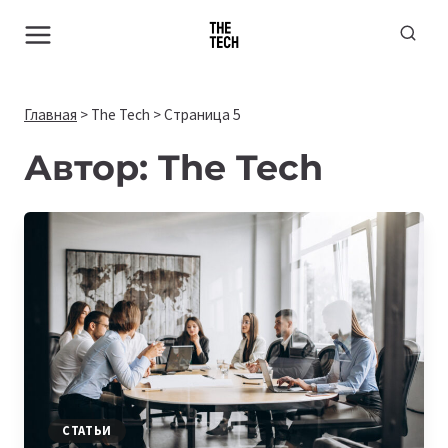
Перейти
к
содержимому
Главная
>
The Tech
>
Страница 5
Автор: The Tech
СТАТЬИ