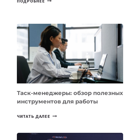
ПОДРОБНЕЕ
БЕЗОС
ЗАПУСТИЛ
СТАРТАП
PROMETHEUS
ДЛЯ
СОЗДАНИЯ
«ИСКУССТВЕННОГО
ИНЖЕНЕРА»
Таск-менеджеры: обзор полезных
инструментов для работы
ТАСК-
ЧИТАТЬ ДАЛЕЕ
МЕНЕДЖЕРЫ:
ОБЗОР
ПОЛЕЗНЫХ