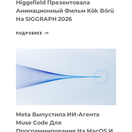
Higgsfield Презентовала
Анимационный Фильм Kök Börü
На SIGGRAPH 2026
HIGGSFIELD
ПОДРОБНЕЕ
ПРЕЗЕНТОВАЛА
АНИМАЦИОННЫЙ
ФИЛЬМ
KÖK
BÖRÜ
НА
SIGGRAPH
2026
Meta Выпустила ИИ-Агента
Muse Code Для
Программирования На MacOS И