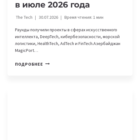
в июле 2026 года
The Tech
30.07.2026
Время чтения:
1
мин
Раунды получили проекты в сферах искусственного
интеллекта, DeepTech, кибербезопасности, морской
логистики, HealthTech, AdTech и FinTech.Азербайджан
MagicPort…
11
ПОДРОБНЕЕ
СТАРТАПОВ
ИЗ
ЦЕНТРАЛЬНОЙ
АЗИИ
И
КАВКАЗА,
КОТОРЫЕ
ПРИВЛЕКЛИ
ИНВЕСТИЦИИ
В