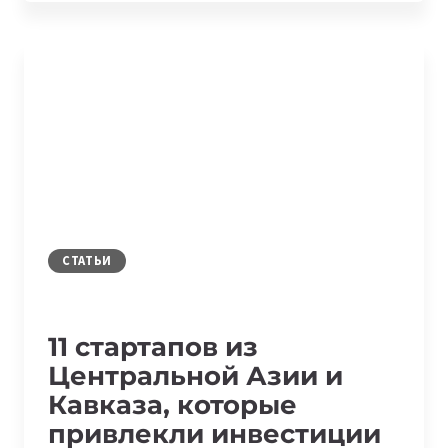
O‘ZBEKISTONLIK
STARTAP
ORQALI
500
000
DOLLAR
SARMOYA
JALB
QILDI
СТАТЬИ
11 стартапов из
Центральной Азии и
Кавказа, которые
привлекли инвестиции