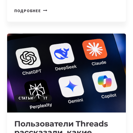
GPT-
ПОДРОБНЕЕ
5.6
SOL
VS
KIMI
K3:
СРАВНЕНИЕ
ФЛАГМАНОВ
ИИ
2026
СТАТЬИ
IT
Пользователи Threads
рассказали, какие