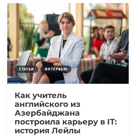
—
ИИ-
МОДЕЛЬ,
КОТОРАЯ
ЛУЧШЕ
ПОНИМАЕТ
МУЗЫКАЛЬНУЮ
СТРУКТУРУ
И
ВОКАЛ
СТАТЬИ
ИНТЕРВЬЮ
Как учитель
английского из
Азербайджана
построила карьеру в IT:
история Лейлы