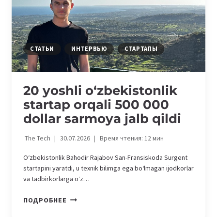
И
РАБОТЫ
СТАТЬИ
ИНТЕРВЬЮ
СТАРТАПЫ
20 yoshli o‘zbekistonlik
startap orqali 500 000
dollar sarmoya jalb qildi
The Tech
30.07.2026
Время чтения:
12
мин
O‘zbekistonlik Bahodir Rajabov San-Fransiskoda Surgent
startapini yaratdi, u texnik bilimga ega bo‘lmagan ijodkorlar
va tadbirkorlarga o‘z…
20
ПОДРОБНЕЕ
YOSHLI