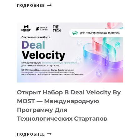
ОТ
ПОДРОБНЕЕ
ДОЛИНЫ
ДО
АЛМАТЫ:
КАК
AI
YOUTH
CAMP
ДАЛ
30
ПОДРОСТКАМ
БИЛЕТ
Открыт Набор В Deal Velocity By
В
MOST — Международную
IT-
Программу Для
ПРЕДПРИНИМАТЕЛЬСТВО
Технологических Стартапов
ОТКРЫТ
ПОДРОБНЕЕ
НАБОР