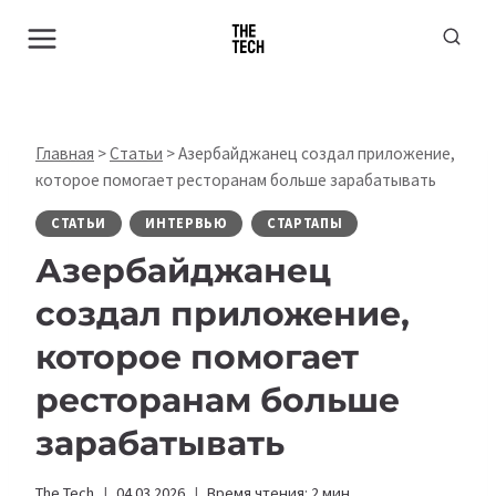
Перейти
к
содержимому
Главная
>
Статьи
>
Азербайджанец создал приложение,
которое помогает ресторанам больше зарабатывать
СТАТЬИ
ИНТЕРВЬЮ
СТАРТАПЫ
Азербайджанец
создал приложение,
которое помогает
ресторанам больше
зарабатывать
The Tech
04.03.2026
Время чтения:
2
мин