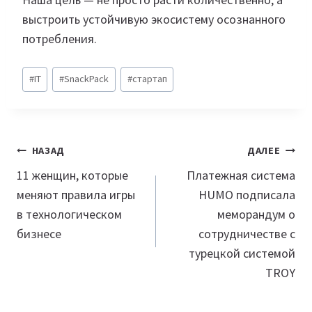
выстроить устойчивую экосистему осознанного
потребления.
Метки
#
IT
#
SnackPack
#
стартап
записи:
Навигация
НАЗАД
ДАЛЕЕ
по
11 женщин, которые
Платежная система
меняют правила игры
HUMO подписала
записям
в технологическом
меморандум о
бизнесе
сотрудничестве с
турецкой системой
TROY