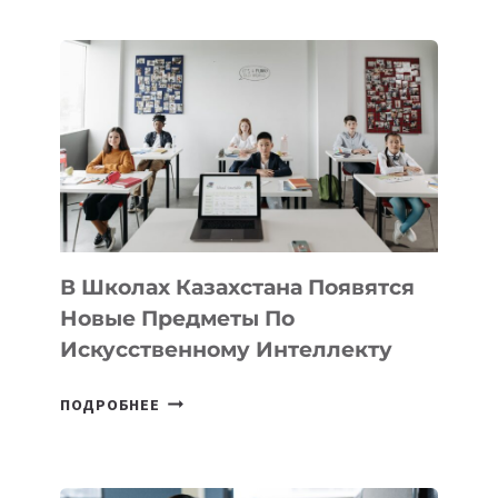
В
DEAL
VELOCITY
BY
MOST
—
МЕЖДУНАРОДНУЮ
ПРОГРАММУ
ДЛЯ
ТЕХНОЛОГИЧЕСКИХ
В Школах Казахстана Появятся
СТАРТАПОВ
Новые Предметы По
Искусственному Интеллекту
В
ПОДРОБНЕЕ
ШКОЛАХ
КАЗАХСТАНА
ПОЯВЯТСЯ