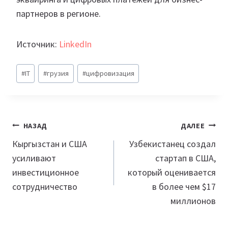
партнеров в регионе.
Источник:
LinkedIn
Метки
#
IT
#
грузия
#
цифровизация
записи:
Навигация
НАЗАД
ДАЛЕЕ
по
Кыргызстан и США
Узбекистанец создал
усиливают
стартап в США,
записям
инвестиционное
который оценивается
сотрудничество
в более чем $17
миллионов