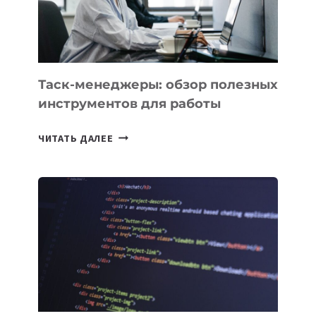
ЕМУ
МОЖНО
ПОРУЧИТЬ
УЖЕ
СЕГОДНЯ
Таск-менеджеры: обзор полезных
инструментов для работы
ТАСК-
ЧИТАТЬ ДАЛЕЕ
МЕНЕДЖЕРЫ:
ОБЗОР
ПОЛЕЗНЫХ
ИНСТРУМЕНТОВ
ДЛЯ
РАБОТЫ