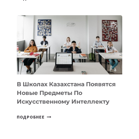
НАБОР
В
DEAL
VELOCITY
BY
MOST
—
МЕЖДУНАРОДНУЮ
ПРОГРАММУ
ДЛЯ
ТЕХНОЛОГИЧЕСКИХ
В Школах Казахстана Появятся
СТАРТАПОВ
Новые Предметы По
Искусственному Интеллекту
В
ПОДРОБНЕЕ
ШКОЛАХ
КАЗАХСТАНА
ПОЯВЯТСЯ