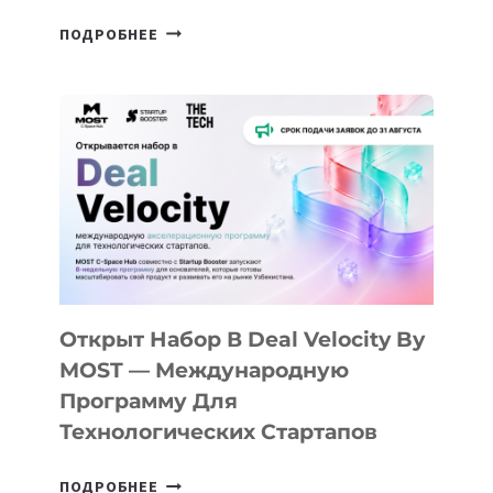
ОТ
ПОДРОБНЕЕ
ДОЛИНЫ
ДО
АЛМАТЫ:
КАК
AI
YOUTH
CAMP
ДАЛ
30
ПОДРОСТКАМ
БИЛЕТ
Открыт Набор В Deal Velocity By
В
MOST — Международную
IT-
Программу Для
ПРЕДПРИНИМАТЕЛЬСТВО
Технологических Стартапов
ОТКРЫТ
ПОДРОБНЕЕ