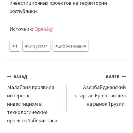
инвестиционных проектов на территории
республики.
Источник:
Open.kg
Метки
#
IT
#
Kyrgyzstan
#
цифровизация
записи:
Навигация
НАЗАД
ДАЛЕЕ
по
Малайзия проявила
Азербайджанский
интерес к
стартап Epoint вышел
записям
инвестициям в
на рынок Грузии
технологические
проекты Узбекистана