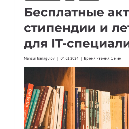
Бесплатные ак
стипендии и л
для IT-специал
Mansur Ismagulov
04.01.2024
Время чтения:
1
мин