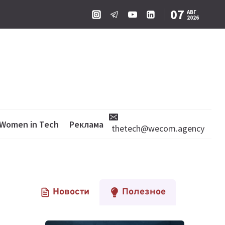
07
АВГ
2026
Women in Tech
Реклама
thetech@wecom.agency
Новости
Полезное