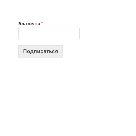
НОУТБУК
ВЫБРАТЬ
К
Эл. почта
*
УЧЕБНОМУ
ГОДУ
2026:
10
Подписаться
ЛУЧШИХ
МОДЕЛЕЙ
ДЛЯ
УЧЕБЫ