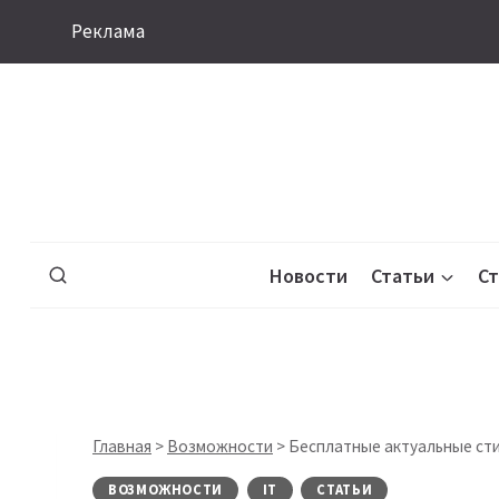
Перейти
Реклама
к
содержимому
Новости
Статьи
С
Главная
>
Возможности
>
Бесплатные актуальные сти
ВОЗМОЖНОСТИ
IT
СТАТЬИ