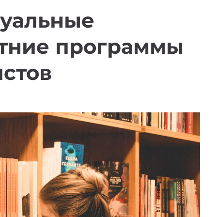
туальные
етние программы
истов