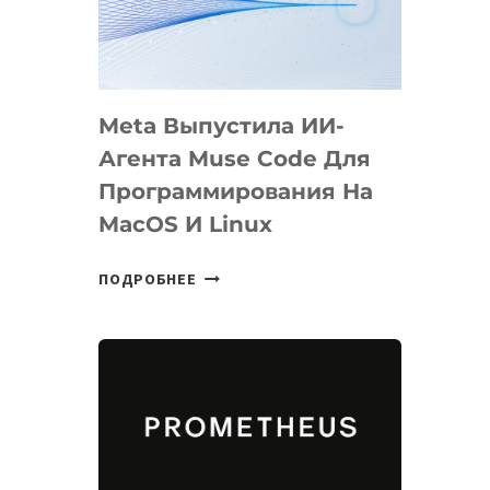
НА
SIGGRAPH
2026
Meta Выпустила ИИ-
Агента Muse Code Для
Программирования На
MacOS И Linux
META
ПОДРОБНЕЕ
ВЫПУСТИЛА
ИИ-
АГЕНТА
MUSE
CODE
ДЛЯ
ПРОГРАММИРОВАНИЯ