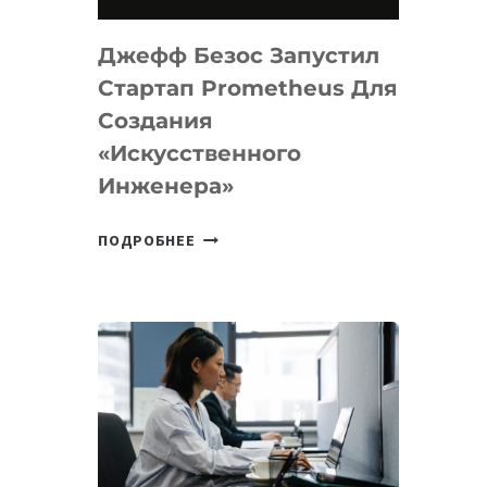
НА
MACOS
Джефф Безос Запустил
И
LINUX
Стартап Prometheus Для
Создания
«искусственного
Инженера»
ДЖЕФФ
ПОДРОБНЕЕ
БЕЗОС
ЗАПУСТИЛ
СТАРТАП
PROMETHEUS
ДЛЯ
СОЗДАНИЯ
«ИСКУССТВЕННОГО
ИНЖЕНЕРА»