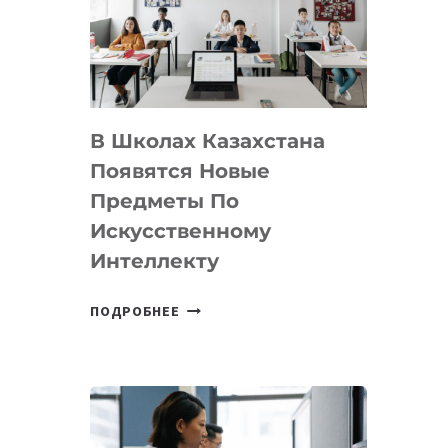
BY
MOST
—
МЕЖДУНАРОДНУЮ
ПРОГРАММУ
В Школах Казахстана
ДЛЯ
ТЕХНОЛОГИЧЕСКИХ
Появятся Новые
СТАРТАПОВ
Предметы По
Искусственному
Интеллекту
В
ПОДРОБНЕЕ
ШКОЛАХ
КАЗАХСТАНА
ПОЯВЯТСЯ
НОВЫЕ
ПРЕДМЕТЫ