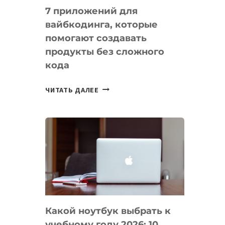
7 приложений для
вайбкодинга, которые
помогают создавать
продукты без сложного
кода
7
ЧИТАТЬ ДАЛЕЕ
ПРИЛОЖЕНИЙ
ДЛЯ
ВАЙБКОДИНГА,
КОТОРЫЕ
ПОМОГАЮТ
СОЗДАВАТЬ
ПРОДУКТЫ
БЕЗ
СЛОЖНОГО
Какой ноутбук выбрать к
КОДА
учебному году 2026: 10