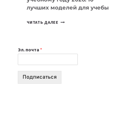
лучших моделей для учебы
КАКОЙ
ЧИТАТЬ ДАЛЕЕ
НОУТБУК
ВЫБРАТЬ
К
Эл. почта
*
УЧЕБНОМУ
ГОДУ
2026:
10
Подписаться
ЛУЧШИХ
МОДЕЛЕЙ
ДЛЯ
УЧЕБЫ