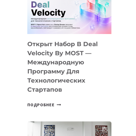
AI
YOUTH
CAMP
ДАЛ
30
Открыт Набор В Deal
ПОДРОСТКАМ
БИЛЕТ
Velocity By MOST —
В
Международную
IT-
Программу Для
ПРЕДПРИНИМАТЕЛЬСТВО
Технологических
Стартапов
ОТКРЫТ
ПОДРОБНЕЕ
НАБОР
В
DEAL
VELOCITY