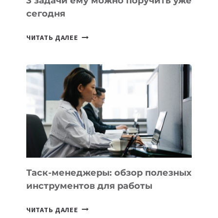
3 задачи ему можно поручить уже
сегодня
ИИ-
ЧИТАТЬ ДАЛЕЕ
АССИСТЕНТ
ДЛЯ
БИЗНЕСА:
КАКИЕ
3
ЗАДАЧИ
ЕМУ
МОЖНО
ПОРУЧИТЬ
УЖЕ
СЕГОДНЯ
Таск-менеджеры: обзор полезных
инструментов для работы
ТАСК-
ЧИТАТЬ ДАЛЕЕ