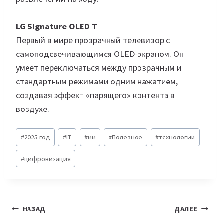
LG Signature OLED T
Первый в мире прозрачный телевизор с
самоподсвечивающимся OLED-экраном. Он
умеет переключаться между прозрачным и
стандартным режимами одним нажатием,
создавая эффект «парящего» контента в
воздухе.
Метки
#
2025 год
#
IT
#
ии
#
Полезное
#
технологии
записи:
#
цифровизация
Навигация
НАЗАД
ДАЛЕЕ