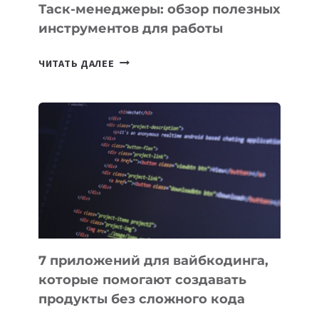
СЕГОДНЯ
Таск-менеджеры: обзор полезных
инструментов для работы
ТАСК-
ЧИТАТЬ ДАЛЕЕ
МЕНЕДЖЕРЫ:
ОБЗОР
ПОЛЕЗНЫХ
ИНСТРУМЕНТОВ
ДЛЯ
РАБОТЫ
7 приложений для вайбкодинга,
которые помогают создавать
продукты без сложного кода