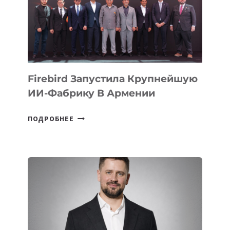
МЕСТО
НА
МЕЖДУНАРОДНОЙ
ОЛИМПИАДЕ
ПО
ИИ
Firebird Запустила Крупнейшую
ИИ-Фабрику В Армении
FIREBIRD
ПОДРОБНЕЕ
ЗАПУСТИЛА
КРУПНЕЙШУЮ
ИИ-
ФАБРИКУ
В
АРМЕНИИ