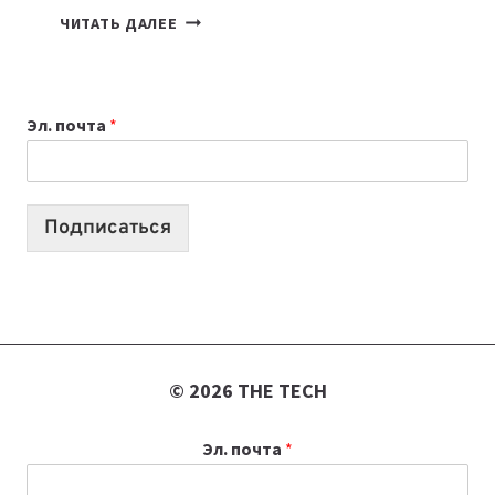
7
ЧИТАТЬ ДАЛЕЕ
ПРИЛОЖЕНИЙ
ДЛЯ
ВАЙБКОДИНГА,
Эл. почта
*
КОТОРЫЕ
ПОМОГАЮТ
СОЗДАВАТЬ
ПРОДУКТЫ
Подписаться
БЕЗ
СЛОЖНОГО
КОДА
© 2026 THE TECH
Эл. почта
*