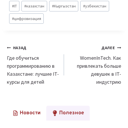
Метки
#
IT
#
казахстан
#
Кыргызстан
#
узбекистан
записи:
#
цифровизация
Навигация
НАЗАД
ДАЛЕЕ
по
Где обучиться
WomenInTech. Как
программированию в
привлекать больше
записям
Казахстане: лучшие IT-
девушек в IT-
курсы для детей
индустрию
Новости
Полезное