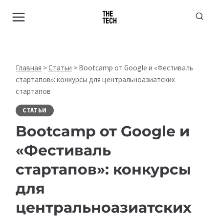
Перейти
к
содержимому
Главная
>
Статьи
>
Bootcamp от Google и «Фестиваль
стартапов»: конкурсы для центральноазиатских
стартапов
СТАТЬИ
Bootcamp от Google и
«
Фестиваль
стартапов
»:
конкурсы
для
центральноазиатских