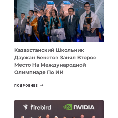
ИСТОРИИ
ЗАВОЕВАЛА
МЕДАЛЬ
НА
МЕЖДУНАРОДНОЙ
ОЛИМПИАДЕ
ПО
ИИ
Казахстанский Школьник
Даужан Бекетов Занял Второе
Место На Международной
Олимпиаде По ИИ
КАЗАХСТАНСКИЙ
ПОДРОБНЕЕ
ШКОЛЬНИК
ДАУЖАН
БЕКЕТОВ
ЗАНЯЛ
ВТОРОЕ