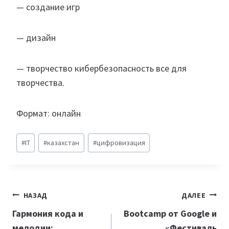
— создание игр
— дизайн
— творчество кибербезопасность все для
творчества.
Формат: онлайн
Метки
#
IT
#
казахстан
#
цифровизация
записи:
Навигация
НАЗАД
ДАЛЕЕ
по
Гармония кода и
Bootcamp от Google и
мелодии:
«
Фестиваль