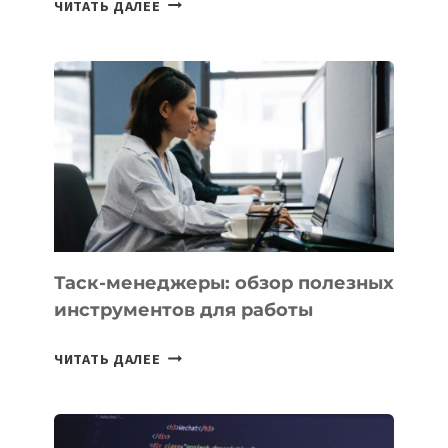
ЧИТАТЬ ДАЛЕЕ
АССИСТЕНТ
ДЛЯ
БИЗНЕСА:
КАКИЕ
3
ЗАДАЧИ
ЕМУ
МОЖНО
ПОРУЧИТЬ
УЖЕ
СЕГОДНЯ
Таск-менеджеры: обзор полезных
инструментов для работы
ТАСК-
ЧИТАТЬ ДАЛЕЕ
МЕНЕДЖЕРЫ:
ОБЗОР
ПОЛЕЗНЫХ