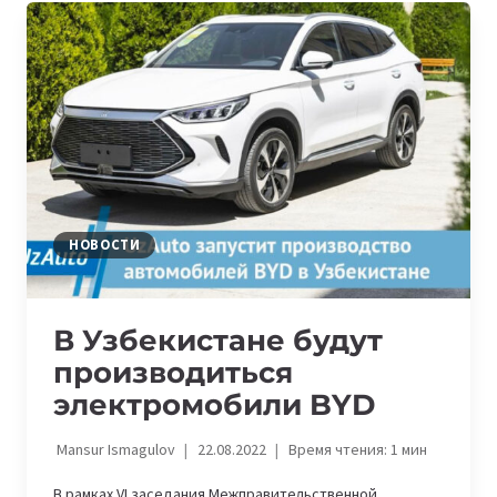
СОВМЕСТНО
БОРОТЬСЯ
С
ИНТЕРНЕТ-
МОШЕННИЧЕСТВОМ
НОВОСТИ
В Узбекистане будут
производиться
электромобили BYD
Mansur Ismagulov
22.08.2022
Время чтения:
1
мин
В рамках VI заседания Межправительственной