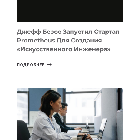
НА
MACOS
И
LINUX
Джефф Безос Запустил Стартап
Prometheus Для Создания
«искусственного Инженера»
ДЖЕФФ
ПОДРОБНЕЕ
БЕЗОС
ЗАПУСТИЛ
СТАРТАП
PROMETHEUS
ДЛЯ
СОЗДАНИЯ
«ИСКУССТВЕННОГО
ИНЖЕНЕРА»