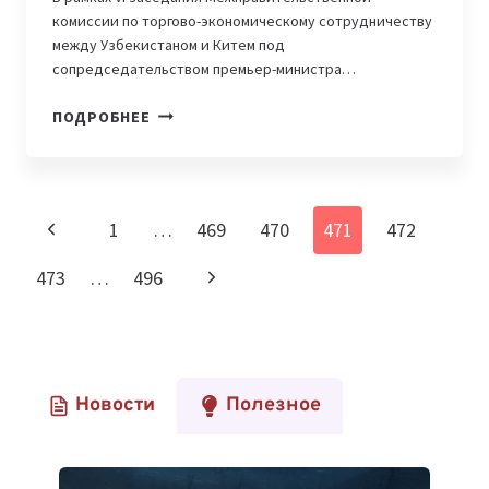
комиссии по торгово-экономическому сотрудничеству
между Узбекистаном и Китем под
сопредседательством премьер-министра…
В
ПОДРОБНЕЕ
УЗБЕКИСТАНЕ
БУДУТ
ПРОИЗВОДИТЬСЯ
ЭЛЕКТРОМОБИЛИ
Навигация
Предыдущая
1
…
469
470
471
472
BYD
по
страница
Следующая
473
…
496
страницам
страница
Новости
Полезное