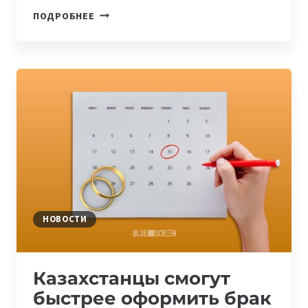
27–
ПОДРОБНЕЕ
28
АВГУСТА
СОСТОИТСЯ
РЕСПУБЛИКАНСКИЙ
ЭТАП
ОДНОГО
ИЗ
САМЫХ
МАСШТАБНЫХ
СОРЕВНОВАНИЙ
КОНКУРСА
РОБОТОТЕХНИКИ
FIRST
НОВОСТИ
GLOBAL
CHALLENGE
2022
Казахстанцы смогут
быстрее оформить брак