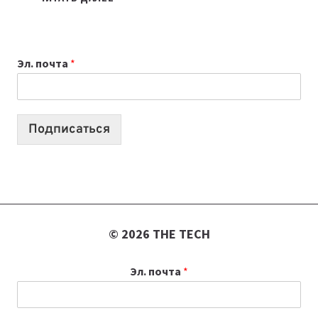
НОУТБУК
ВЫБРАТЬ
К
Эл. почта
*
УЧЕБНОМУ
ГОДУ
2026:
10
Подписаться
ЛУЧШИХ
МОДЕЛЕЙ
ДЛЯ
УЧЕБЫ
© 2026 THE TECH
Эл. почта
*