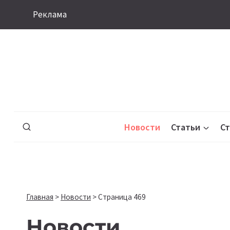
Перейти
Реклама
к
содержимому
Новости
Статьи
С
Главная
>
Новости
>
Страница 469
Новости