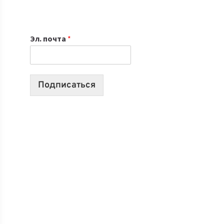
НОУТБУК
ВЫБРАТЬ
К
Эл. почта
*
УЧЕБНОМУ
ГОДУ
2026:
10
Подписаться
ЛУЧШИХ
МОДЕЛЕЙ
ДЛЯ
УЧЕБЫ