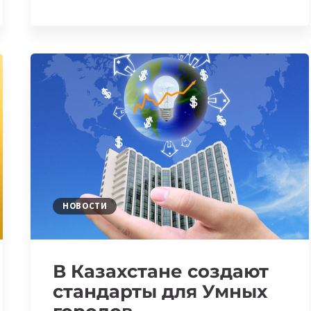
АЛМАТЫ
ПРОЙДЕТ
ATLASSIAN
DAY
KAZAKHSTAN
2022
НОВОСТИ
В Казахстане создают
стандарты для Умных