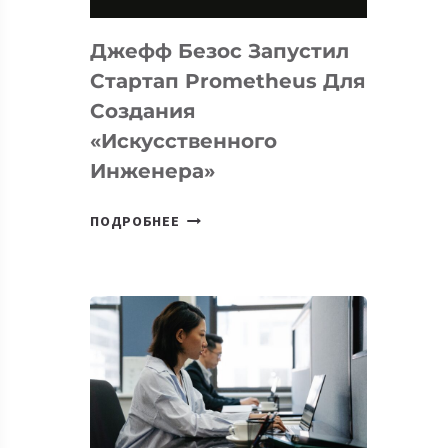
НА
MACOS
Джефф Безос Запустил
И
LINUX
Стартап Prometheus Для
Создания
«искусственного
Инженера»
ДЖЕФФ
ПОДРОБНЕЕ
БЕЗОС
ЗАПУСТИЛ
СТАРТАП
PROMETHEUS
ДЛЯ
СОЗДАНИЯ
«ИСКУССТВЕННОГО
ИНЖЕНЕРА»