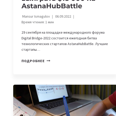
AstanaHubBattle
Mansur Ismagulov
06.09.2022
Время чтения:
1
мин
29 сентября на площадке международного форума
Digital Bridge-2022 состоится ежегодная битва
технологических стартапов AstanaHubBattlе. Лучшие
стартапы…
DIGITAL
ПОДРОБНЕЕ
BRIDGE-
2022:
КАЗАХСТАНСКИЕ
IT-
СТАРТАПЫ
МОГУТ
ВЫИГРАТЬ
$18
000