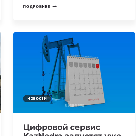
В
ПОДРОБНЕЕ
КАЗАХСТАНЕ
СТАРТУЮТ
ПРОДАЖИ
ВЫСОКОПРОИЗВОДИТЕЛЬНОГО
НОУТБУКА
HUAWEI
MATEBOOK
D
16
НОВОСТИ
Цифровой сервис