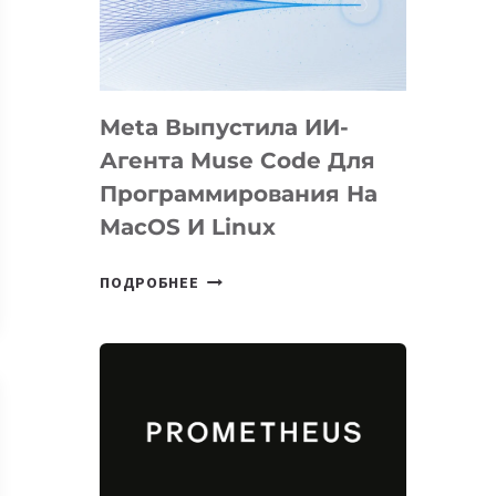
НА
SIGGRAPH
2026
Meta Выпустила ИИ-
Агента Muse Code Для
Программирования На
MacOS И Linux
META
ПОДРОБНЕЕ
ВЫПУСТИЛА
ИИ-
АГЕНТА
MUSE
CODE
ДЛЯ
ПРОГРАММИРОВАНИЯ