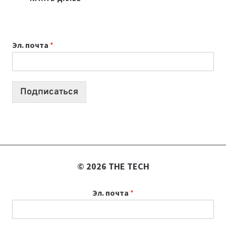
НОУТБУК
ВЫБРАТЬ
К
Эл. почта
*
УЧЕБНОМУ
ГОДУ
2026:
10
Подписаться
ЛУЧШИХ
МОДЕЛЕЙ
ДЛЯ
УЧЕБЫ
© 2026 THE TECH
Эл. почта
*