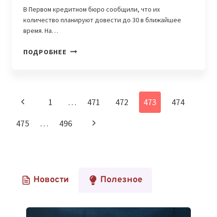
В Первом кредитном бюро сообщили, что их
количество планируют довести до 30 в ближайшее
время. На…
КАЗАХСТАНЦЫ
ПОДРОБНЕЕ
МОГУТ
ПОЛУЧАТЬ
ГОСУСЛУГИ
НА
Навигация
Предыдущая
1
…
471
472
473
474
САЙТЕ
по
ПКБ
страница
Следующая
475
…
496
страницам
страница
Новости
Полезное