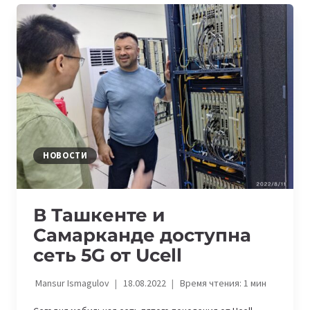
И
ЗАЯВЛЕНИЯ
В
СУД
ЧЕРЕЗ
EGOV
MOBILE
НОВОСТИ
В Ташкенте и
Самарканде доступна
сеть 5G от Ucell
Mansur Ismagulov
18.08.2022
Время чтения:
1
мин