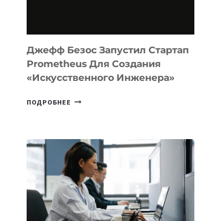
НА
MACOS
И
LINUX
Джефф Безос Запустил Стартап
Prometheus Для Создания
«искусственного Инженера»
ДЖЕФФ
ПОДРОБНЕЕ
БЕЗОС
ЗАПУСТИЛ
СТАРТАП
PROMETHEUS
ДЛЯ
СОЗДАНИЯ
«ИСКУССТВЕННОГО
ИНЖЕНЕРА»