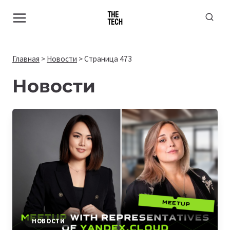
Перейти
к
содержимому
Главная
>
Новости
>
Страница 473
Новости
НОВОСТИ