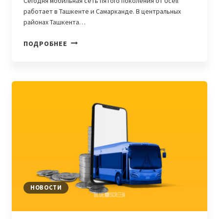
Сегодня мобильная сеть пятого поколения от Ucell
работает в Ташкенте и Самарканде. В центральных
районах Ташкента…
В
ПОДРОБНЕЕ
ТАШКЕНТЕ
И
САМАРКАНДЕ
ДОСТУПНА
СЕТЬ
5G
ОТ
UCELL
НОВОСТИ