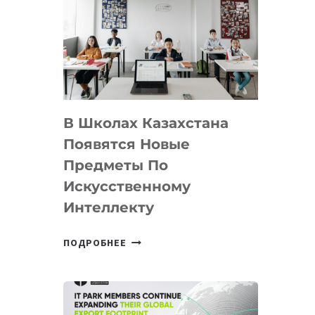
DEAL
VELOCITY
BY
MOST
—
МЕЖДУНАРОДНУЮ
ПРОГРАММУ
В Школах Казахстана
ДЛЯ
ТЕХНОЛОГИЧЕСКИХ
Появятся Новые
СТАРТАПОВ
Предметы По
Искусственному
Интеллекту
В
ПОДРОБНЕЕ
ШКОЛАХ
КАЗАХСТАНА
ПОЯВЯТСЯ
НОВЫЕ