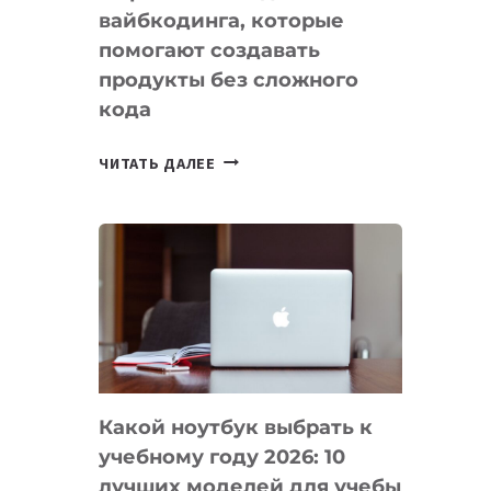
вайбкодинга, которые
помогают создавать
продукты без сложного
кода
7
ЧИТАТЬ ДАЛЕЕ
ПРИЛОЖЕНИЙ
ДЛЯ
ВАЙБКОДИНГА,
КОТОРЫЕ
ПОМОГАЮТ
СОЗДАВАТЬ
ПРОДУКТЫ
БЕЗ
СЛОЖНОГО
Какой ноутбук выбрать к
КОДА
учебному году 2026: 10
лучших моделей для учебы