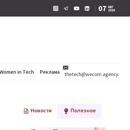
07
АВГ
2026
Women in Tech
Реклама
thetech@wecom.agency
Новости
Полезное