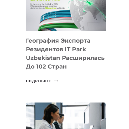
ПРЕДМЕТЫ
ПО
ИСКУССТВЕННОМУ
ИНТЕЛЛЕКТУ
География Экспорта
Резидентов IT Park
Uzbekistan Расширилась
До 102 Стран
ГЕОГРАФИЯ
ПОДРОБНЕЕ
ЭКСПОРТА
РЕЗИДЕНТОВ
IT
PARK
UZBEKISTAN
РАСШИРИЛАСЬ