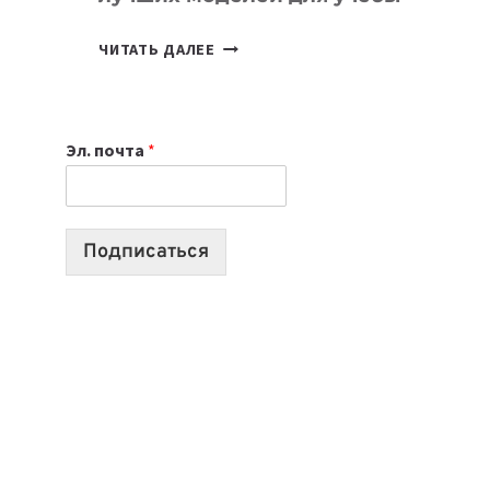
КАКОЙ
ЧИТАТЬ ДАЛЕЕ
НОУТБУК
ВЫБРАТЬ
К
Эл. почта
*
УЧЕБНОМУ
ГОДУ
2026:
10
Подписаться
ЛУЧШИХ
МОДЕЛЕЙ
ДЛЯ
УЧЕБЫ