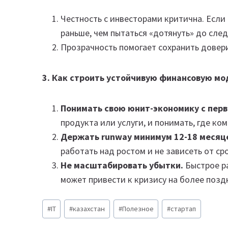
Честность с инвесторами критична. Если 
раньше, чем пытаться «дотянуть» до сле
Прозрачность помогает сохранить довери
3. Как строить устойчивую финансовую мо
Понимать свою юнит-экономику с перв
продукта или услуги, и понимать, где ком
Держать runway минимум 12-18 месяц
работать над ростом и не зависеть от ср
Не масштабировать убытки.
Быстрое р
может привести к кризису на более позд
Метки
#
IT
#
казахстан
#
Полезное
#
стартап
записи: