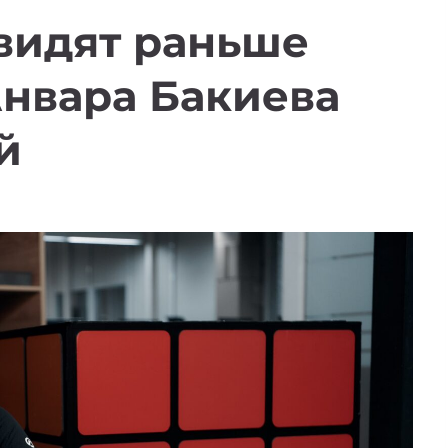
видят раньше
Анвара Бакиева
й