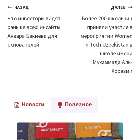
Навигация
НАЗАД
ДАЛЕЕ
по
Что инвесторы видят
Более 200 школьниц
раньше всех: инсайты
приняли участие в
записям
Анвара Бакиева для
мероприятии Women
основателей
in Tech Uzbekistan в
школе имени
Мухаммада Аль-
Хорезми
Новости
Полезное