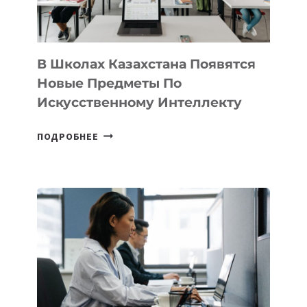
МЕЖДУНАРОДНУЮ
ПРОГРАММУ
ДЛЯ
ТЕХНОЛОГИЧЕСКИХ
В Школах Казахстана Появятся
СТАРТАПОВ
Новые Предметы По
Искусственному Интеллекту
В
ПОДРОБНЕЕ
ШКОЛАХ
КАЗАХСТАНА
ПОЯВЯТСЯ
НОВЫЕ
ПРЕДМЕТЫ
ПО
ИСКУССТВЕННОМУ
ИНТЕЛЛЕКТУ