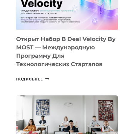
CAMP
ДАЛ
30
ПОДРОСТКАМ
БИЛЕТ
Открыт Набор В Deal Velocity By
В
MOST — Международную
IT-
Программу Для
ПРЕДПРИНИМАТЕЛЬСТВО
Технологических Стартапов
ОТКРЫТ
ПОДРОБНЕЕ
НАБОР
В
DEAL
VELOCITY
BY
MOST
—