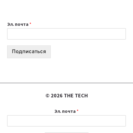
НОУТБУК
ВЫБРАТЬ
К
Эл. почта
*
УЧЕБНОМУ
ГОДУ
2026:
10
Подписаться
ЛУЧШИХ
МОДЕЛЕЙ
ДЛЯ
УЧЕБЫ
© 2026 THE TECH
Эл. почта
*