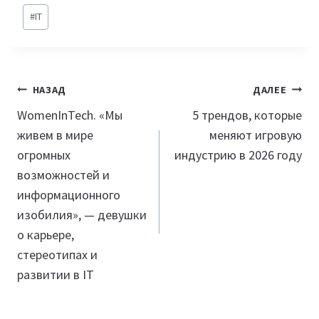
Метки
#
IT
записи:
Навигация
НАЗАД
ДАЛЕЕ
по
WomenInTech. «Мы
5 трендов, которые
живем в мире
меняют игровую
записям
огромных
индустрию в 2026 году
возможностей и
информационного
изобилия», — девушки
о карьере,
стереотипах и
развитии в IT