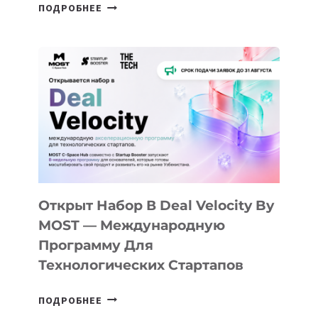
ОТ
ПОДРОБНЕЕ
ДОЛИНЫ
ДО
АЛМАТЫ:
КАК
AI
YOUTH
CAMP
ДАЛ
30
ПОДРОСТКАМ
БИЛЕТ
Открыт Набор В Deal Velocity By
В
MOST — Международную
IT-
Программу Для
ПРЕДПРИНИМАТЕЛЬСТВО
Технологических Стартапов
ОТКРЫТ
ПОДРОБНЕЕ
НАБОР