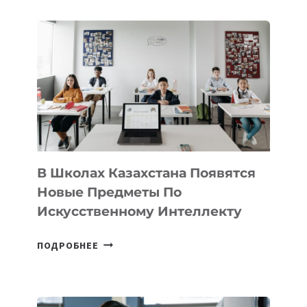
В
DEAL
VELOCITY
BY
MOST
—
МЕЖДУНАРОДНУЮ
ПРОГРАММУ
ДЛЯ
ТЕХНОЛОГИЧЕСКИХ
В Школах Казахстана Появятся
СТАРТАПОВ
Новые Предметы По
Искусственному Интеллекту
В
ПОДРОБНЕЕ
ШКОЛАХ
КАЗАХСТАНА
ПОЯВЯТСЯ