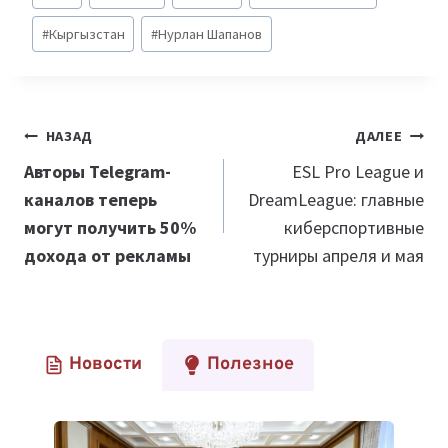
записи:
#
Кыргызстан
#
Нурлан Шапанов
Навигация
НАЗАД
ДАЛЕЕ
по
Авторы Telegram-
ESL Pro League и
каналов теперь
DreamLeague: главные
записям
могут получить 50%
киберспортивные
дохода от рекламы
турниры апреля и мая
Новости
Полезное