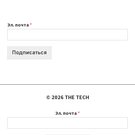
ПРИЛОЖЕНИЙ
ДЛЯ
ВАЙБКОДИНГА,
Эл. почта
*
КОТОРЫЕ
ПОМОГАЮТ
СОЗДАВАТЬ
ПРОДУКТЫ
Подписаться
БЕЗ
СЛОЖНОГО
КОДА
© 2026 THE TECH
Эл. почта
*