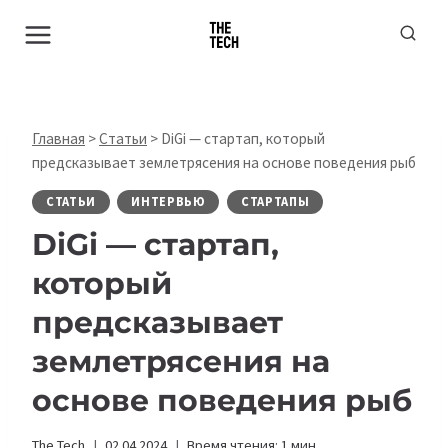
Перейти
к
содержимому
Главная
>
Статьи
>
DiGi — стартап, который
предсказывает землетрясения на основе поведения рыб
СТАТЬИ
ИНТЕРВЬЮ
СТАРТАПЫ
DiGi — стартап,
который
предсказывает
землетрясения на
основе поведения рыб
The Tech
02.04.2024
Время чтения:
1
мин