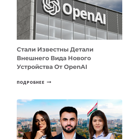
ПО
РАЗВИТИЮ
ЭКОСИСТЕМЫ
ИСКУССТВЕННОГО
ИНТЕЛЛЕКТА
Стали Известны Детали
Внешнего Вида Нового
Устройства От OpenAI
СТАЛИ
ПОДРОБНЕЕ
ИЗВЕСТНЫ
ДЕТАЛИ
ВНЕШНЕГО
ВИДА
НОВОГО
УСТРОЙСТВА
ОТ