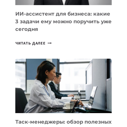
ИИ-ассистент для бизнеса: какие
3 задачи ему можно поручить уже
сегодня
ИИ-
ЧИТАТЬ ДАЛЕЕ
АССИСТЕНТ
ДЛЯ
БИЗНЕСА:
КАКИЕ
3
ЗАДАЧИ
ЕМУ
МОЖНО
ПОРУЧИТЬ
УЖЕ
СЕГОДНЯ
Таск-менеджеры: обзор полезных