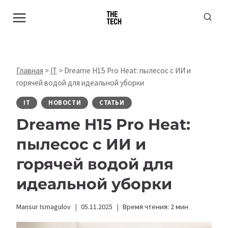
Перейти
к
содержимому
Главная
>
IT
>
Dreame H15 Pro Heat: пылесос с ИИ и
горячей водой для идеальной уборки
IT
НОВОСТИ
СТАТЬИ
Dreame H15 Pro Heat:
пылесос с ИИ и
горячей водой для
идеальной уборки
Mansur Ismagulov
05.11.2025
Время чтения:
2
мин