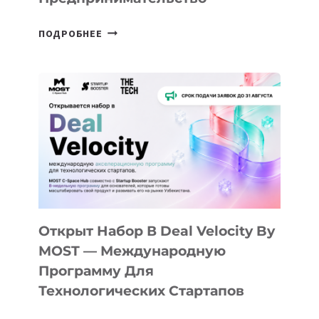
ОТ
ПОДРОБНЕЕ
ДОЛИНЫ
ДО
АЛМАТЫ:
КАК
AI
YOUTH
CAMP
ДАЛ
30
ПОДРОСТКАМ
БИЛЕТ
Открыт Набор В Deal Velocity By
В
MOST — Международную
IT-
Программу Для
ПРЕДПРИНИМАТЕЛЬСТВО
Технологических Стартапов