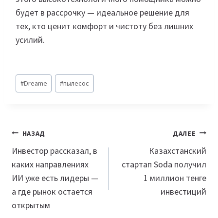
будет в рассрочку — идеальное решение для
тех, кто ценит комфорт и чистоту без лишних
усилий.
Метки
#
Dreame
#
пылесос
записи:
Навигация
НАЗАД
ДАЛЕЕ
по
Инвестор рассказал, в
Казахстанский
каких направлениях
стартап Soda получил
записям
ИИ уже есть лидеры —
1 миллион тенге
а где рынок остается
инвестиций
открытым