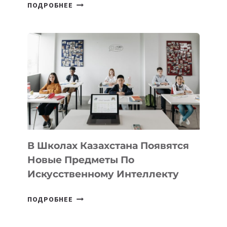
ОТКРЫТ
ПОДРОБНЕЕ
НАБОР
В
DEAL
VELOCITY
BY
MOST
—
МЕЖДУНАРОДНУЮ
ПРОГРАММУ
ДЛЯ
ТЕХНОЛОГИЧЕСКИХ
В Школах Казахстана Появятся
СТАРТАПОВ
Новые Предметы По
Искусственному Интеллекту
В
ПОДРОБНЕЕ
ШКОЛАХ
КАЗАХСТАНА