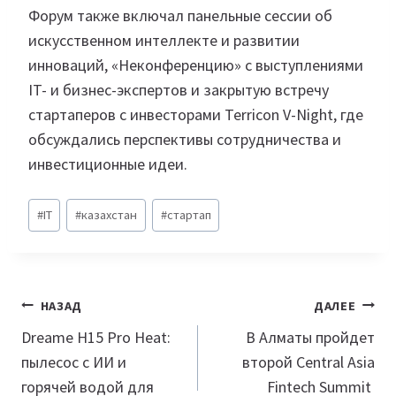
Форум также включал панельные сессии об
искусственном интеллекте и развитии
инноваций, «Неконференцию» с выступлениями
IT- и бизнес-экспертов и закрытую встречу
стартаперов с инвесторами Terricon V-Night, где
обсуждались перспективы сотрудничества и
инвестиционные идеи.
Метки
#
IT
#
казахстан
#
стартап
записи:
Навигация
НАЗАД
ДАЛЕЕ
по
Dreame H15 Pro Heat:
В Алматы пройдет
пылесос с ИИ и
второй Central Asia
записям
горячей водой для
Fintech Summit