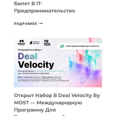
Билет В IT-
Предпринимательство
ОТ
ПОДРОБНЕЕ
ДОЛИНЫ
ДО
АЛМАТЫ:
КАК
AI
YOUTH
CAMP
ДАЛ
30
ПОДРОСТКАМ
БИЛЕТ
Открыт Набор В Deal Velocity By
В
MOST — Международную
IT-
Программу Для
ПРЕДПРИНИМАТЕЛЬСТВО