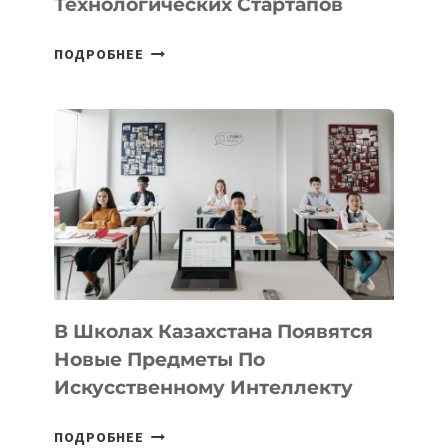
Технологических Стартапов
ОТКРЫТ
ПОДРОБНЕЕ
НАБОР
В
DEAL
VELOCITY
BY
MOST
—
МЕЖДУНАРОДНУЮ
ПРОГРАММУ
ДЛЯ
ТЕХНОЛОГИЧЕСКИХ
В Школах Казахстана Появятся
СТАРТАПОВ
Новые Предметы По
Искусственному Интеллекту
В
ПОДРОБНЕЕ