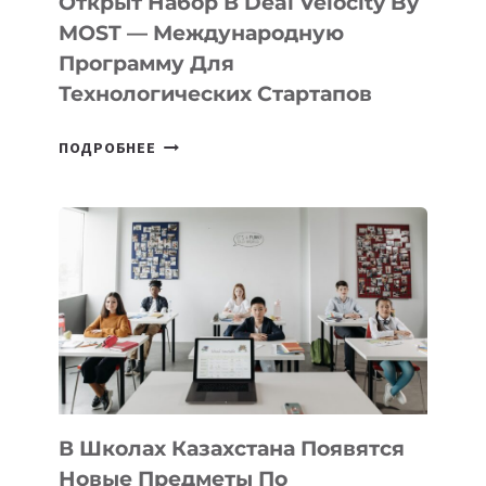
Открыт Набор В Deal Velocity By
В
MOST — Международную
IT-
Программу Для
ПРЕДПРИНИМАТЕЛЬСТВО
Технологических Стартапов
ОТКРЫТ
ПОДРОБНЕЕ
НАБОР
В
DEAL
VELOCITY
BY
MOST
—
МЕЖДУНАРОДНУЮ
ПРОГРАММУ
ДЛЯ
ТЕХНОЛОГИЧЕСКИХ
В Школах Казахстана Появятся
СТАРТАПОВ
Новые Предметы По