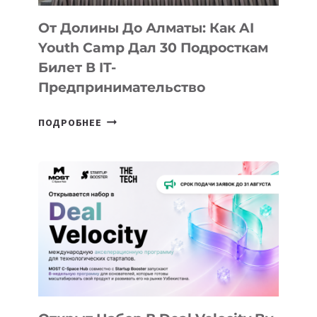
От Долины До Алматы: Как AI
Youth Camp Дал 30 Подросткам
Билет В IT-
Предпринимательство
ОТ
ПОДРОБНЕЕ
ДОЛИНЫ
ДО
АЛМАТЫ:
КАК
AI
YOUTH
CAMP
ДАЛ
30
ПОДРОСТКАМ
БИЛЕТ