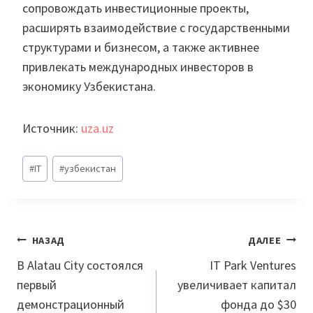
сопровождать инвестиционные проекты,
расширять взаимодействие с государственными
структурами и бизнесом, а также активнее
привлекать международных инвесторов в
экономику Узбекистана.
Источник:
uza.uz
Метки
#
IT
#
узбекистан
записи:
Навигация
НАЗАД
ДАЛЕЕ
по
В Alatau City состоялся
IT Park Ventures
первый
увеличивает капитал
записям
демонстрационный
фонда до $30