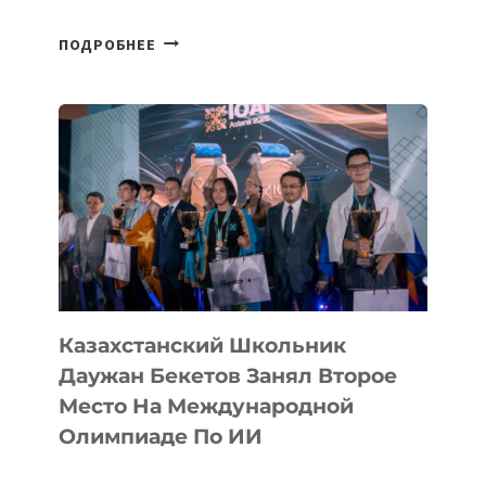
СБОРНАЯ
ПОДРОБНЕЕ
ТАДЖИКИСТАНА
ВПЕРВЫЕ
В
ИСТОРИИ
ЗАВОЕВАЛА
МЕДАЛЬ
НА
МЕЖДУНАРОДНОЙ
ОЛИМПИАДЕ
ПО
ИИ
Казахстанский Школьник
Даужан Бекетов Занял Второе
Место На Международной
Олимпиаде По ИИ
КАЗАХСТАНСКИЙ