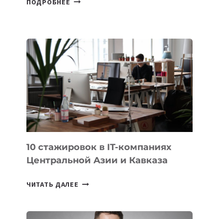
ПОДРОБНЕЕ
ШКОЛЬНИК
ДАУЖАН
БЕКЕТОВ
ЗАНЯЛ
ВТОРОЕ
МЕСТО
НА
МЕЖДУНАРОДНОЙ
ОЛИМПИАДЕ
ПО
ИИ
10 стажировок в IT-компаниях
Центральной Азии и Кавказа
10
ЧИТАТЬ ДАЛЕЕ
СТАЖИРОВОК
В
IT-