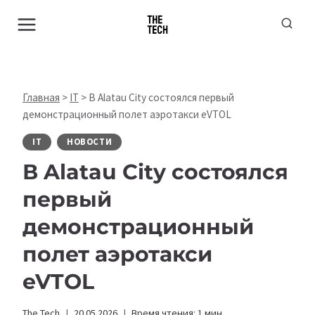
Перейти
к
содержимому
Главная
>
IT
>
В Alatau City состоялся первый
демонстрационный полет аэротакси eVTOL
IT
НОВОСТИ
В Alatau City состоялся
первый
демонстрационный
полет аэротакси
eVTOL
The Tech
20.05.2026
Время чтения:
1
мин