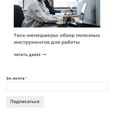
ЗАДАЧИ
ЕМУ
МОЖНО
ПОРУЧИТЬ
УЖЕ
СЕГОДНЯ
Таск-менеджеры: обзор полезных
инструментов для работы
ТАСК-
ЧИТАТЬ ДАЛЕЕ
МЕНЕДЖЕРЫ:
ОБЗОР
ПОЛЕЗНЫХ
Эл. почта
*
ИНСТРУМЕНТОВ
ДЛЯ
РАБОТЫ
Подписаться