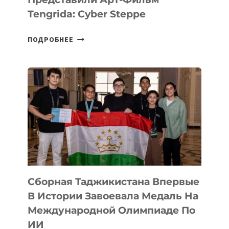
Tengrida: Cyber Steppe
НА
ПОДРОБНЕЕ
COMIC
CON
ASTANA
ПРЕДСТАВИЛИ
АРТ-
ФИЛЬМ
TENGRIDA:
CYBER
STEPPE
Сборная Таджикистана Впервые
В Истории Завоевала Медаль На
Международной Олимпиаде По
ИИ