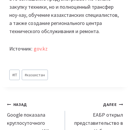
закупку техники, но и полноценный трансфер
ноу-хау, обучение казахстанских специалистов,
а также создание регионального центра
технического обслуживания и ремонта.
Источник:
gov.kz
Метки
#
IT
#
казахстан
записи:
Навигация
НАЗАД
ДАЛЕЕ
по
Google показала
ЕАБР открыл
круглосуточного
представительство в
записям