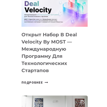
AI
YOUTH
CAMP
ДАЛ
30
Открыт Набор В Deal
ПОДРОСТКАМ
БИЛЕТ
Velocity By MOST —
В
Международную
IT-
Программу Для
ПРЕДПРИНИМАТЕЛЬСТВО
Технологических
Стартапов
ОТКРЫТ
ПОДРОБНЕЕ
НАБОР
В
DEAL
VELOCITY