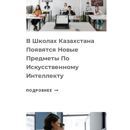
BY
MOST
—
МЕЖДУНАРОДНУЮ
ПРОГРАММУ
В Школах Казахстана
ДЛЯ
ТЕХНОЛОГИЧЕСКИХ
Появятся Новые
СТАРТАПОВ
Предметы По
Искусственному
Интеллекту
В
ПОДРОБНЕЕ
ШКОЛАХ
КАЗАХСТАНА
ПОЯВЯТСЯ
НОВЫЕ
ПРЕДМЕТЫ