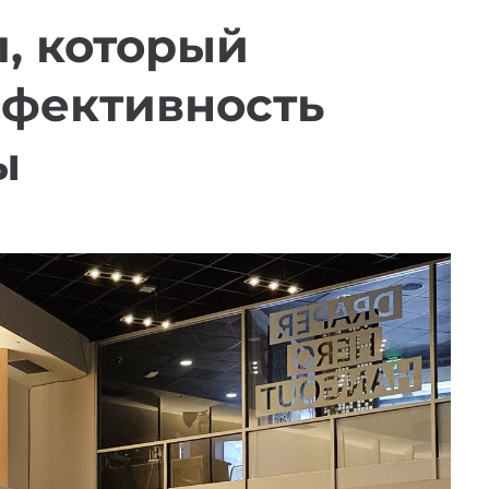
п, который
ффективность
ы