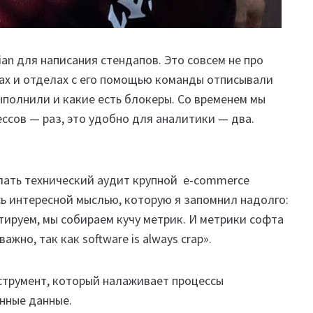
an для написания стендапов. Это совсем не про
тах и отделах с его помощью команды отписывали
ыполнили и какие есть блокеры. Со временем мы
ссов — раз, это удобно для аналитики — два.
елать технический аудит крупной e-commerce
ь интересной мыслью, которую я запомнил надолго:
стируем, мы собираем кучу метрик. И метрики софта
важно, так как software is always crap».
нструмент, который налаживает процессы
енные данные.