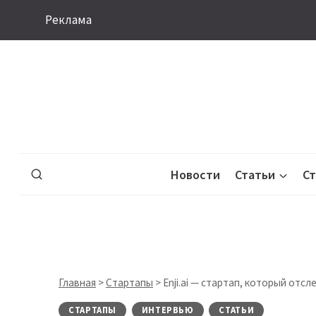
Перейти
Реклама
к
содержимому
Новости
Статьи
С
Главная
>
Стартапы
>
Enji.ai — стартап, который от
СТАРТАПЫ
ИНТЕРВЬЮ
СТАТЬИ