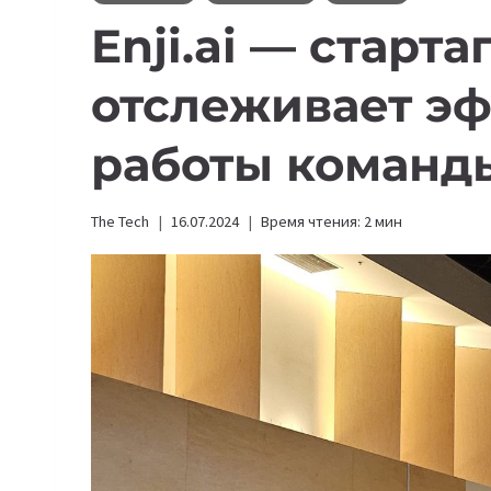
Enji.ai — старта
отслеживает э
работы команд
The Tech
16.07.2024
Время чтения:
2
мин