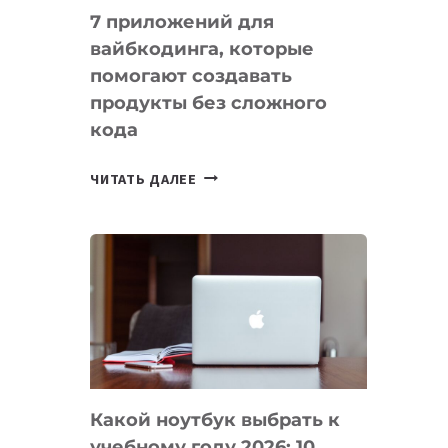
7 приложений для
вайбкодинга, которые
помогают создавать
продукты без сложного
кода
7
ЧИТАТЬ ДАЛЕЕ
ПРИЛОЖЕНИЙ
ДЛЯ
ВАЙБКОДИНГА,
КОТОРЫЕ
ПОМОГАЮТ
СОЗДАВАТЬ
ПРОДУКТЫ
БЕЗ
СЛОЖНОГО
Какой ноутбук выбрать к
КОДА
учебному году 2026: 10