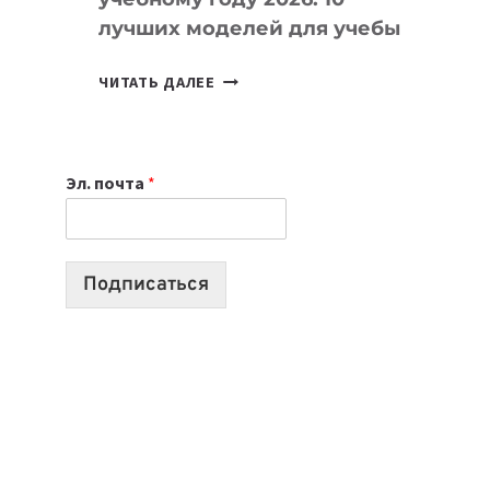
лучших моделей для учебы
КАКОЙ
ЧИТАТЬ ДАЛЕЕ
НОУТБУК
ВЫБРАТЬ
К
Эл. почта
*
УЧЕБНОМУ
ГОДУ
2026:
10
Подписаться
ЛУЧШИХ
МОДЕЛЕЙ
ДЛЯ
УЧЕБЫ