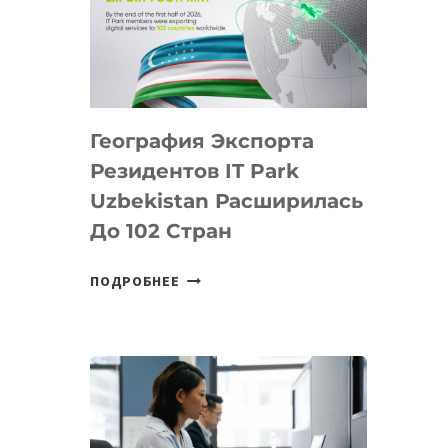
ПРЕДМЕТЫ
ПО
ИСКУССТВЕННОМУ
ИНТЕЛЛЕКТУ
География Экспорта
Резидентов IT Park
Uzbekistan Расширилась
До 102 Стран
ГЕОГРАФИЯ
ПОДРОБНЕЕ
ЭКСПОРТА
РЕЗИДЕНТОВ
IT
PARK
UZBEKISTAN
РАСШИРИЛАСЬ