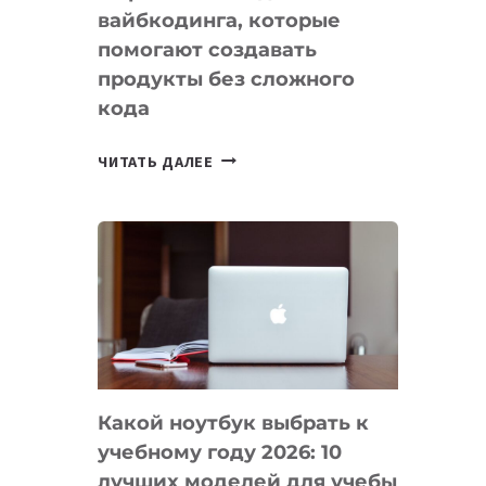
вайбкодинга, которые
помогают создавать
продукты без сложного
кода
7
ЧИТАТЬ ДАЛЕЕ
ПРИЛОЖЕНИЙ
ДЛЯ
ВАЙБКОДИНГА,
КОТОРЫЕ
ПОМОГАЮТ
СОЗДАВАТЬ
ПРОДУКТЫ
БЕЗ
СЛОЖНОГО
Какой ноутбук выбрать к
КОДА
учебному году 2026: 10
лучших моделей для учебы