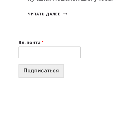
КАКОЙ
ЧИТАТЬ ДАЛЕЕ
НОУТБУК
ВЫБРАТЬ
К
Эл. почта
*
УЧЕБНОМУ
ГОДУ
2026:
10
Подписаться
ЛУЧШИХ
МОДЕЛЕЙ
ДЛЯ
УЧЕБЫ