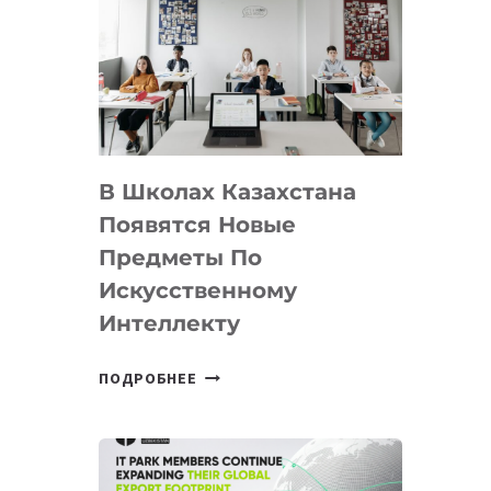
DEAL
VELOCITY
BY
MOST
—
МЕЖДУНАРОДНУЮ
ПРОГРАММУ
В Школах Казахстана
ДЛЯ
ТЕХНОЛОГИЧЕСКИХ
Появятся Новые
СТАРТАПОВ
Предметы По
Искусственному
Интеллекту
В
ПОДРОБНЕЕ
ШКОЛАХ
КАЗАХСТАНА
ПОЯВЯТСЯ
НОВЫЕ