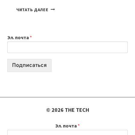
КАКОЙ
ЧИТАТЬ ДАЛЕЕ
НОУТБУК
ВЫБРАТЬ
К
Эл. почта
*
УЧЕБНОМУ
ГОДУ
2026:
10
Подписаться
ЛУЧШИХ
МОДЕЛЕЙ
ДЛЯ
УЧЕБЫ
© 2026 THE TECH
Эл. почта
*