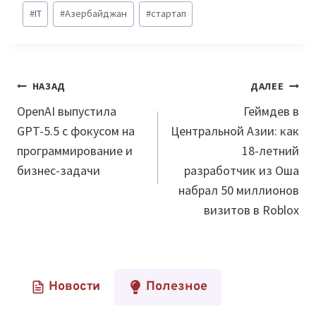
Метки
#
IT
#
Азербайджан
#
стартап
записи:
Навигация
НАЗАД
ДАЛЕЕ
по
OpenAI выпустила
Геймдев в
GPT-5.5 с фокусом на
Центральной Азии: как
записям
программирование и
18-летний
бизнес-задачи
разработчик из Оша
набрал 50 миллионов
визитов в Roblox
Новости
Полезное