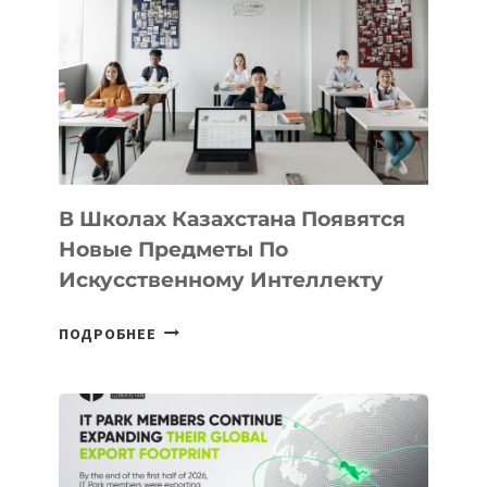
VELOCITY
BY
MOST
—
МЕЖДУНАРОДНУЮ
ПРОГРАММУ
ДЛЯ
ТЕХНОЛОГИЧЕСКИХ
В Школах Казахстана Появятся
СТАРТАПОВ
Новые Предметы По
Искусственному Интеллекту
В
ПОДРОБНЕЕ
ШКОЛАХ
КАЗАХСТАНА
ПОЯВЯТСЯ
НОВЫЕ
ПРЕДМЕТЫ