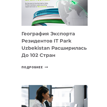
ПРЕДМЕТЫ
ПО
ИСКУССТВЕННОМУ
ИНТЕЛЛЕКТУ
География Экспорта
Резидентов IT Park
Uzbekistan Расширилась
До 102 Стран
ГЕОГРАФИЯ
ПОДРОБНЕЕ
ЭКСПОРТА
РЕЗИДЕНТОВ
IT
PARK
UZBEKISTAN
РАСШИРИЛАСЬ