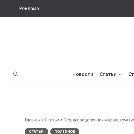
Перейти
Реклама
к
содержимому
Новости
Статьи
С
Главная
>
Статьи
>
Геораспределенная инфраструктура
СТАТЬИ
ПОЛЕЗНОЕ