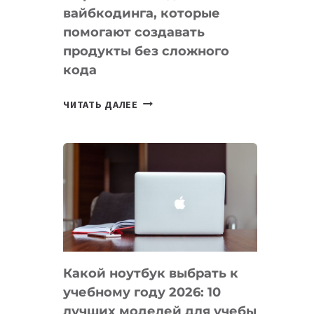
вайбкодинга, которые
помогают создавать
продукты без сложного
кода
7
ЧИТАТЬ ДАЛЕЕ
ПРИЛОЖЕНИЙ
ДЛЯ
ВАЙБКОДИНГА,
КОТОРЫЕ
ПОМОГАЮТ
СОЗДАВАТЬ
ПРОДУКТЫ
БЕЗ
СЛОЖНОГО
Какой ноутбук выбрать к
КОДА
учебному году 2026: 10
лучших моделей для учебы