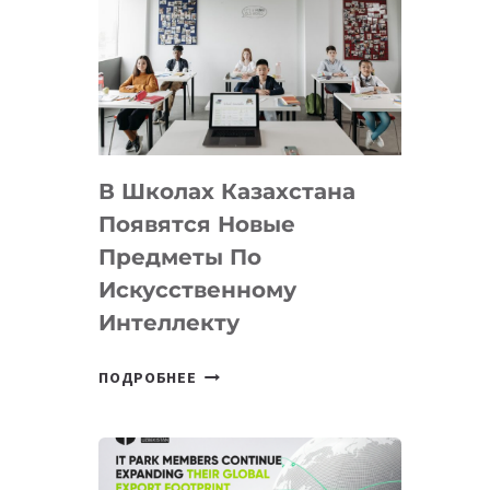
DEAL
VELOCITY
BY
MOST
—
МЕЖДУНАРОДНУЮ
ПРОГРАММУ
В Школах Казахстана
ДЛЯ
ТЕХНОЛОГИЧЕСКИХ
Появятся Новые
СТАРТАПОВ
Предметы По
Искусственному
Интеллекту
В
ПОДРОБНЕЕ
ШКОЛАХ
КАЗАХСТАНА
ПОЯВЯТСЯ
НОВЫЕ