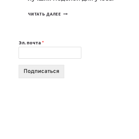
КАКОЙ
ЧИТАТЬ ДАЛЕЕ
НОУТБУК
ВЫБРАТЬ
К
Эл. почта
*
УЧЕБНОМУ
ГОДУ
2026:
10
Подписаться
ЛУЧШИХ
МОДЕЛЕЙ
ДЛЯ
УЧЕБЫ