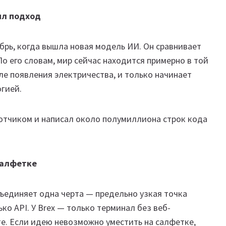
ил подход
рь, когда вышла новая модель ИИ. Он сравнивает
о его словам, мир сейчас находится примерно в той
сле появления электричества, и только начинает
огией.
отчиком и написал около полумиллиона строк кода
салфетке
ъединяет одна черта — предельно узкая точка
ько API. У Brex — только терминал без веб-
те. Если идею невозможно уместить на салфетке,