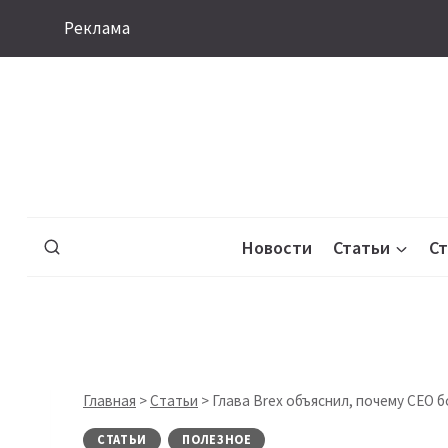
Перейти
Реклама
к
содержимому
Новости
Статьи
С
Главная
>
Статьи
>
Глава Brex объяснил, почему CEO 
СТАТЬИ
ПОЛЕЗНОЕ