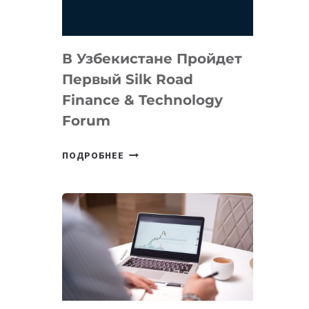
В Узбекистане Пройдет
Первый Silk Road
Finance & Technology
Forum
В
ПОДРОБНЕЕ
УЗБЕКИСТАНЕ
ПРОЙДЕТ
ПЕРВЫЙ
SILK
ROAD
FINANCE
&
TECHNOLOGY
FORUM