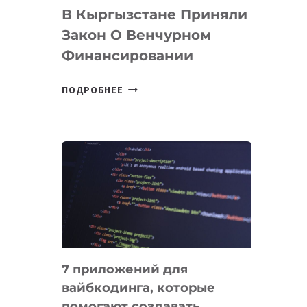
В Кыргызстане Приняли
Закон О Венчурном
Финансировании
В
ПОДРОБНЕЕ
КЫРГЫЗСТАНЕ
ПРИНЯЛИ
ЗАКОН
О
ВЕНЧУРНОМ
ФИНАНСИРОВАНИИ
7 приложений для
вайбкодинга, которые
помогают создавать