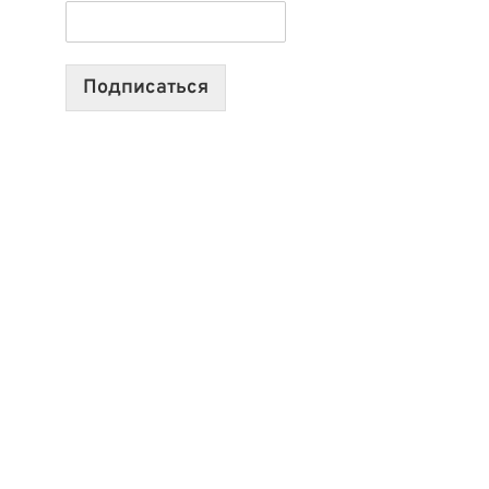
ТЕХНОЛОГИЯХ,
ИИ-
АГЕНТАХ
Подписаться
И
СТАРТАПАХ