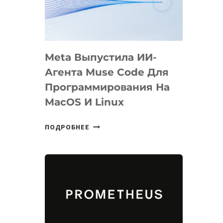
НА
SIGGRAPH
2026
Meta Выпустила ИИ-
Агента Muse Code Для
Программирования На
MacOS И Linux
META
ПОДРОБНЕЕ
ВЫПУСТИЛА
ИИ-
АГЕНТА
MUSE
CODE
ДЛЯ
ПРОГРАММИРОВАНИЯ