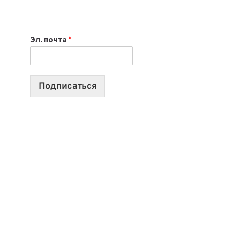
НОУТБУК
ВЫБРАТЬ
К
Эл. почта
*
УЧЕБНОМУ
ГОДУ
2026:
10
Подписаться
ЛУЧШИХ
МОДЕЛЕЙ
ДЛЯ
УЧЕБЫ