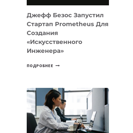
НА
MACOS
Джефф Безос Запустил
И
LINUX
Стартап Prometheus Для
Создания
«искусственного
Инженера»
ДЖЕФФ
ПОДРОБНЕЕ
БЕЗОС
ЗАПУСТИЛ
СТАРТАП
PROMETHEUS
ДЛЯ
СОЗДАНИЯ
«ИСКУССТВЕННОГО
ИНЖЕНЕРА»