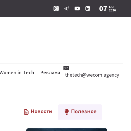
07
АВГ
2026
Women in Tech
Реклама
thetech@wecom.agency
Новости
Полезное