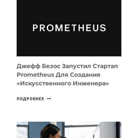
АГЕНТА
MUSE
CODE
ДЛЯ
ПРОГРАММИРОВАНИЯ
НА
MACOS
И
LINUX
Джефф Безос Запустил Стартап
Prometheus Для Создания
«искусственного Инженера»
ДЖЕФФ
ПОДРОБНЕЕ
БЕЗОС
ЗАПУСТИЛ
СТАРТАП
PROMETHEUS
ДЛЯ