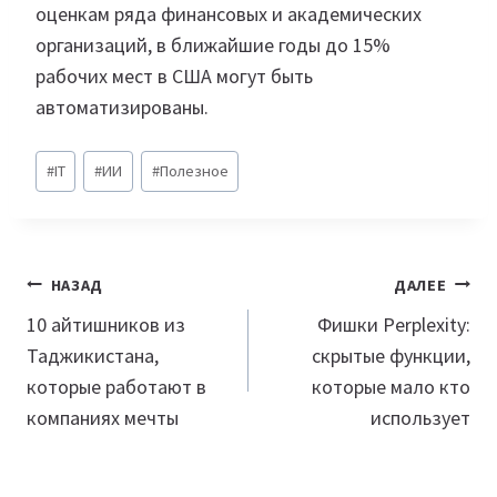
оценкам ряда финансовых и академических
организаций, в ближайшие годы до 15%
рабочих мест в США могут быть
автоматизированы.
Метки
#
IT
#
ИИ
#
Полезное
записи:
Навигация
НАЗАД
ДАЛЕЕ
по
10 айтишников из
Фишки Perplexity:
Таджикистана,
скрытые функции,
записям
которые работают в
которые мало кто
компаниях мечты
использует