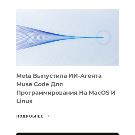
АНИМАЦИОННЫЙ
ФИЛЬМ
KÖK
BÖRÜ
НА
SIGGRAPH
2026
Meta Выпустила ИИ-Агента
Muse Code Для
Программирования На MacOS И
Linux
META
ПОДРОБНЕЕ
ВЫПУСТИЛА
ИИ-