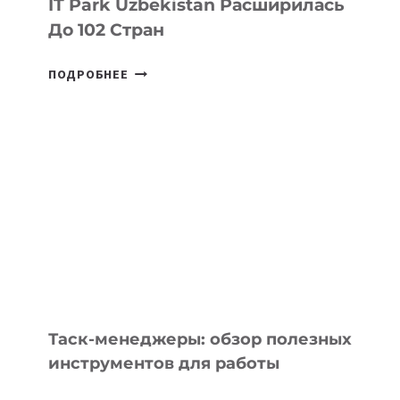
IT Park Uzbekistan Расширилась
До 102 Стран
ГЕОГРАФИЯ
ПОДРОБНЕЕ
ЭКСПОРТА
РЕЗИДЕНТОВ
IT
PARK
UZBEKISTAN
РАСШИРИЛАСЬ
ДО
102
СТРАН
Таск-менеджеры: обзор полезных
инструментов для работы