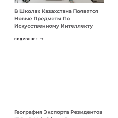
ДЛЯ
ТЕХНОЛОГИЧЕСКИХ
В Школах Казахстана Появятся
СТАРТАПОВ
Новые Предметы По
Искусственному Интеллекту
В
ПОДРОБНЕЕ
ШКОЛАХ
КАЗАХСТАНА
ПОЯВЯТСЯ
НОВЫЕ
ПРЕДМЕТЫ
ПО
ИСКУССТВЕННОМУ
ИНТЕЛЛЕКТУ
География Экспорта Резидентов