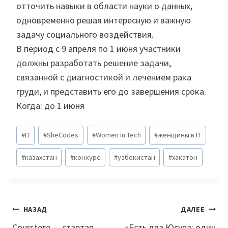
отточить навыки в области науки о данных,
одновременно решая интересную и важную
задачу социального воздействия.
В период с 9 апреля по 1 июня участники
должны разработать решение задачи,
связанной с диагностикой и лечением рака
груди, и представить его до завершения срока.
Когда: до 1 июня
Метки
#
IT
#
SheCodes
#
Women in Tech
#
женщины в IT
записи:
#
казахстан
#
конкурс
#
узбекистан
#
хакатон
Навигация
НАЗАД
ДАЛЕЕ
Courstore — стартап,
«Есть два Юсупа: один