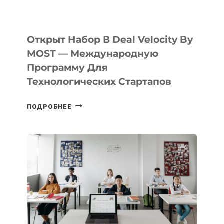
Открыт Набор В Deal Velocity By
MOST — Международную
Программу Для
Технологических Стартапов
ОТКРЫТ
ПОДРОБНЕЕ
НАБОР
В
DEAL
VELOCITY
BY
MOST
—
МЕЖДУНАРОДНУЮ
ПРОГРАММУ