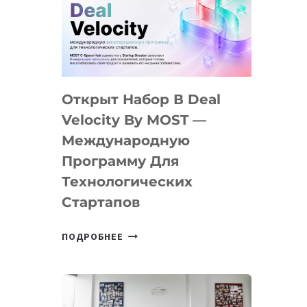
AI
YOUTH
CAMP
ДАЛ
30
Открыт Набор В Deal
ПОДРОСТКАМ
БИЛЕТ
Velocity By MOST —
В
Международную
IT-
Программу Для
ПРЕДПРИНИМАТЕЛЬСТВО
Технологических
Стартапов
ОТКРЫТ
ПОДРОБНЕЕ
НАБОР
В
DEAL
VELOCITY