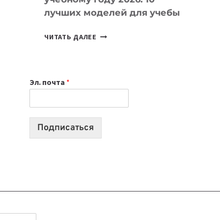
лучших моделей для учебы
КАКОЙ
ЧИТАТЬ ДАЛЕЕ
НОУТБУК
ВЫБРАТЬ
К
Эл. почта
*
УЧЕБНОМУ
ГОДУ
2026:
10
Подписаться
ЛУЧШИХ
МОДЕЛЕЙ
ДЛЯ
УЧЕБЫ