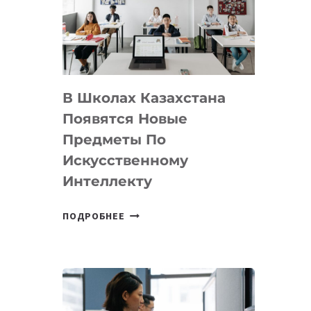
BY
MOST
—
МЕЖДУНАРОДНУЮ
ПРОГРАММУ
В Школах Казахстана
ДЛЯ
ТЕХНОЛОГИЧЕСКИХ
Появятся Новые
СТАРТАПОВ
Предметы По
Искусственному
Интеллекту
В
ПОДРОБНЕЕ
ШКОЛАХ
КАЗАХСТАНА
ПОЯВЯТСЯ
НОВЫЕ
ПРЕДМЕТЫ