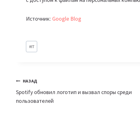
Источник:
Google Blog
Метки
#
IT
записи:
Навигация
НАЗАД
Spotify обновил логотип и вызвал споры среди
по
пользователей
записям