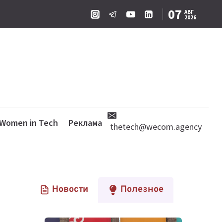
07
АВГ
2026
Women in Tech
Реклама
thetech@wecom.agency
Новости
Полезное