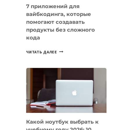
7 приложений для
вайбкодинга, которые
помогают создавать
продукты без сложного
кода
7
ЧИТАТЬ ДАЛЕЕ
ПРИЛОЖЕНИЙ
ДЛЯ
ВАЙБКОДИНГА,
КОТОРЫЕ
ПОМОГАЮТ
СОЗДАВАТЬ
ПРОДУКТЫ
БЕЗ
СЛОЖНОГО
Какой ноутбук выбрать к
КОДА
учебному году 2026: 10