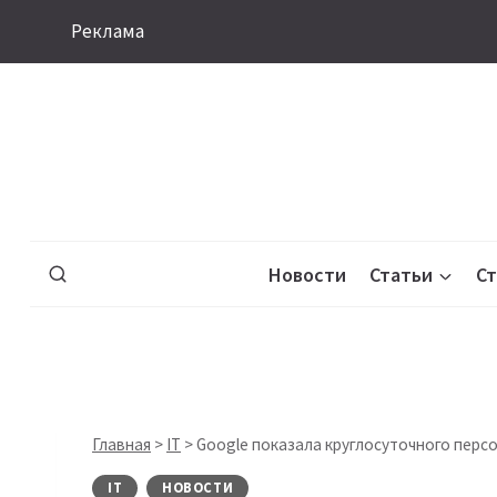
Перейти
Реклама
к
содержимому
Новости
Статьи
С
Главная
>
IT
>
Google показала круглосуточного персо
IT
НОВОСТИ