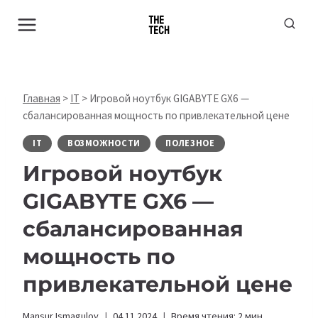
Перейти
к
содержимому
Главная
>
IT
>
Игровой ноутбук GIGABYTE GX6 —
сбалансированная мощность по привлекательной цене
IT
ВОЗМОЖНОСТИ
ПОЛЕЗНОЕ
Игровой ноутбук
GIGABYTE GX6 —
сбалансированная
мощность по
привлекательной цене
Mansur Ismagulov
04.11.2024
Время чтения:
2
мин