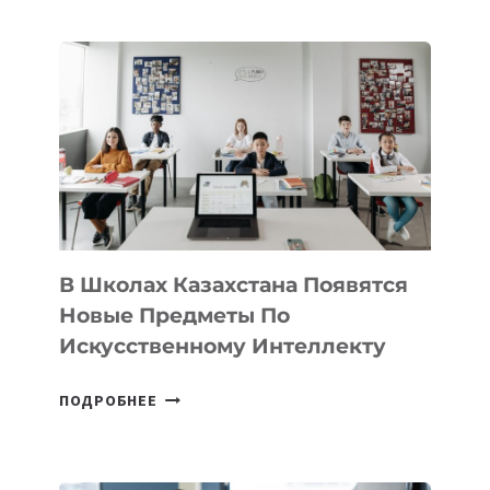
НАБОР
В
DEAL
VELOCITY
BY
MOST
—
МЕЖДУНАРОДНУЮ
ПРОГРАММУ
ДЛЯ
ТЕХНОЛОГИЧЕСКИХ
В Школах Казахстана Появятся
СТАРТАПОВ
Новые Предметы По
Искусственному Интеллекту
В
ПОДРОБНЕЕ
ШКОЛАХ
КАЗАХСТАНА
ПОЯВЯТСЯ