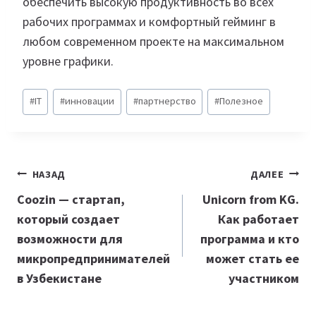
обеспечить высокую продуктивность во всех
рабочих программах и комфортный гейминг в
любом современном проекте на максимальном
уровне графики.
Метки
#
IT
#
инновации
#
партнерство
#
Полезное
записи:
Навигация
НАЗАД
ДАЛЕЕ
по
Coozin — стартап,
Unicorn from KG.
который создает
Как работает
записям
возможности для
программа и кто
микропредпринимателей
может стать ее
в Узбекистане
участником