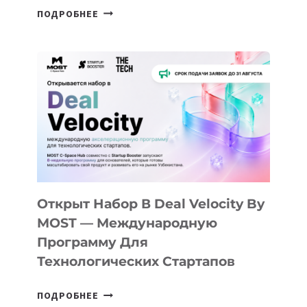
ОТ
ПОДРОБНЕЕ
ДОЛИНЫ
ДО
АЛМАТЫ:
КАК
AI
YOUTH
CAMP
ДАЛ
30
ПОДРОСТКАМ
БИЛЕТ
Открыт Набор В Deal Velocity By
В
MOST — Международную
IT-
Программу Для
ПРЕДПРИНИМАТЕЛЬСТВО
Технологических Стартапов
ОТКРЫТ
ПОДРОБНЕЕ