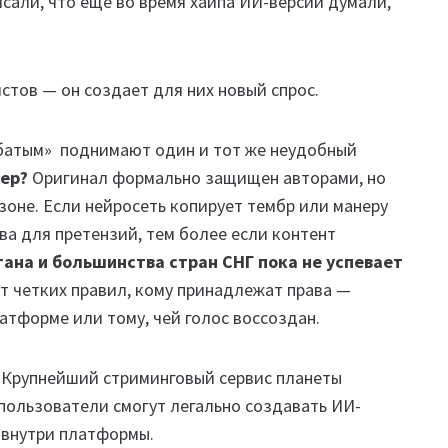
исали, что еще во время хайпа ИИ-версии думали,
стов — он создает для них новый спрос.
хаббатым» поднимают один и тот же неудобный
ер?
Оригинал формально защищен авторами, но
оне. Если нейросеть копирует тембр или манеру
ва для претензий, тем более если контент
ана и большинства стран СНГ пока не успевает
ет четких правил, кому принадлежат права —
атформе или тому, чей голос воссоздан.
y. Крупнейший стриминговый сервис планеты
: пользователи смогут легально создавать ИИ-
 внутри платформы.