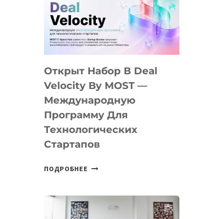
AI
YOUTH
CAMP
ДАЛ
30
Открыт Набор В Deal
ПОДРОСТКАМ
БИЛЕТ
Velocity By MOST —
В
Международную
IT-
Программу Для
ПРЕДПРИНИМАТЕЛЬСТВО
Технологических
Стартапов
ОТКРЫТ
ПОДРОБНЕЕ
НАБОР
В
DEAL
VELOCITY