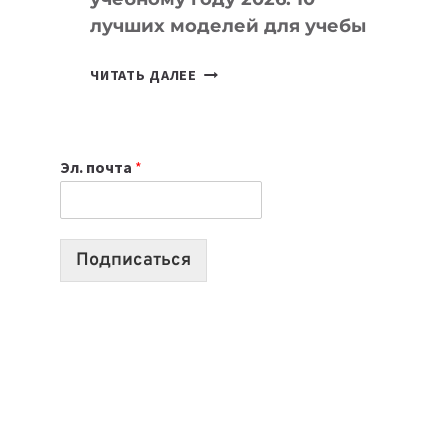
лучших моделей для учебы
КАКОЙ
ЧИТАТЬ ДАЛЕЕ
НОУТБУК
ВЫБРАТЬ
К
Эл. почта
*
УЧЕБНОМУ
ГОДУ
2026:
10
Подписаться
ЛУЧШИХ
МОДЕЛЕЙ
ДЛЯ
УЧЕБЫ