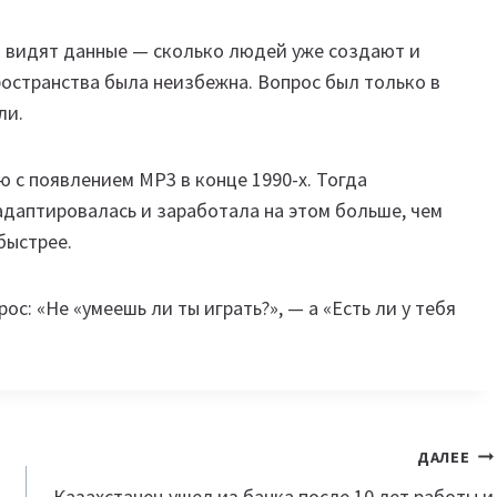
ни видят данные — сколько людей уже создают и
остранства была неизбежна. Вопрос был только в
ли.
с появлением MP3 в конце 1990-х. Тогда
адаптировалась и заработала на этом больше, чем
быстрее.
ос: «Не «умеешь ли ты играть?», — а «Есть ли у тебя
ДАЛЕЕ
Казахстанец ушел из банка после 10 лет работы и