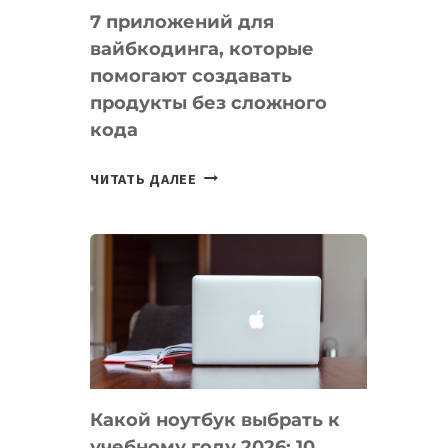
7 приложений для
вайбкодинга, которые
помогают создавать
продукты без сложного
кода
7
ЧИТАТЬ ДАЛЕЕ
ПРИЛОЖЕНИЙ
ДЛЯ
ВАЙБКОДИНГА,
КОТОРЫЕ
ПОМОГАЮТ
СОЗДАВАТЬ
ПРОДУКТЫ
БЕЗ
СЛОЖНОГО
Какой ноутбук выбрать к
КОДА
учебному году 2026: 10