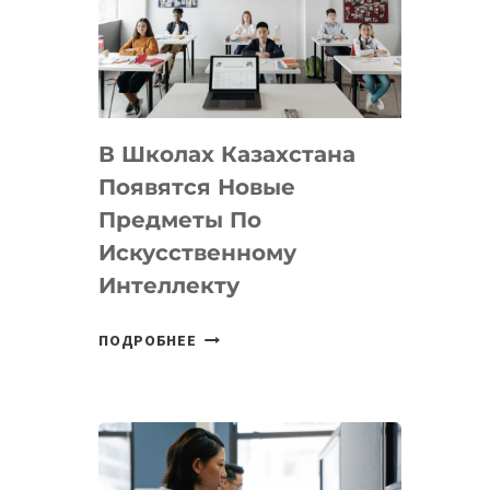
BY
MOST
—
МЕЖДУНАРОДНУЮ
ПРОГРАММУ
В Школах Казахстана
ДЛЯ
ТЕХНОЛОГИЧЕСКИХ
Появятся Новые
СТАРТАПОВ
Предметы По
Искусственному
Интеллекту
В
ПОДРОБНЕЕ
ШКОЛАХ
КАЗАХСТАНА
ПОЯВЯТСЯ
НОВЫЕ
ПРЕДМЕТЫ