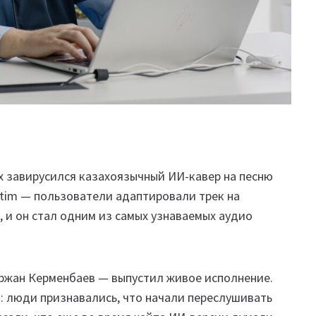
ях завирусился казахоязычный ИИ-кавер на песню
im — пользователи адаптировали трек на
 и он стал одним из самых узнаваемых аудио
уржан Керменбаев — выпустил живое исполнение.
: люди признавались, что начали переслушивать