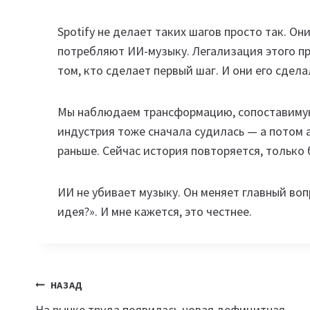
Spotify не делает таких шагов просто так. О
потребляют ИИ-музыку. Легализация этого пр
том, кто сделает первый шаг. И они его сдела
Мы наблюдаем трансформацию, сопоставимую 
индустрия тоже сначала судилась — а потом 
раньше. Сейчас история повторяется, только 
ИИ не убивает музыку. Он меняет главный вопр
идея?». И мне кажется, это честнее.
Навигация
НАЗАД
На рынке труда появилась новая дефицитная