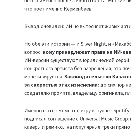
песню именно после живого голоса. Многие п
что поет именно Керменбаев.
Вывод очевиден: ИИ не вытесняет живых арти
Но обе эти истории — и Silver Night, и «Ма
вопрос:
кому принадлежат права на ИИ-кав
ИИ-версии существуют в юридической серой з
конкретного артиста без разрешения, это поч
монетизируется.
Законодательство Казахст
за скоростью этих изменений:
до сих пор н
создателю промпта, владельцу оригинала, пл
Именно в этот момент в игру вступает Spotif
подписал соглашение с Universal Music Group
каверы и ремиксы на популярные треки прямо