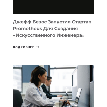
НА
MACOS
И
LINUX
Джефф Безос Запустил Стартап
Prometheus Для Создания
«искусственного Инженера»
ДЖЕФФ
ПОДРОБНЕЕ
БЕЗОС
ЗАПУСТИЛ
СТАРТАП
PROMETHEUS
ДЛЯ
СОЗДАНИЯ
«ИСКУССТВЕННОГО
ИНЖЕНЕРА»