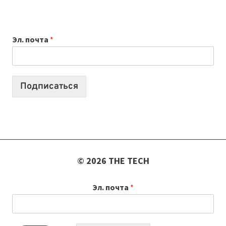
НОУТБУК
ВЫБРАТЬ
К
Эл. почта
*
УЧЕБНОМУ
ГОДУ
2026:
10
Подписаться
ЛУЧШИХ
МОДЕЛЕЙ
ДЛЯ
УЧЕБЫ
© 2026 THE TECH
Эл. почта
*