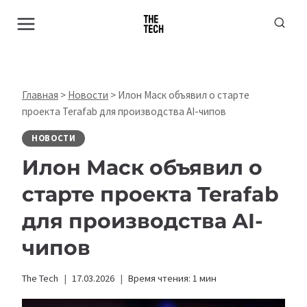
Перейти
к
содержимому
Главная
>
Новости
>
Илон Маск объявил о старте
проекта Terafab для производства AI-чипов
НОВОСТИ
Илон Маск объявил о
старте проекта Terafab
для производства AI-
чипов
The Tech
17.03.2026
Время чтения:
1
мин