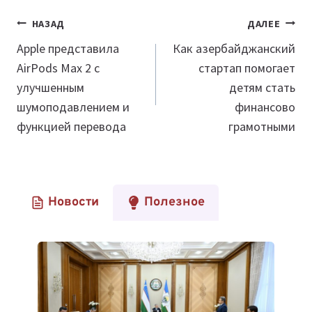
Навигация
НАЗАД
ДАЛЕЕ
по
Apple представила
Как азербайджанский
AirPods Max 2 с
стартап помогает
записям
улучшенным
детям стать
шумоподавлением и
финансово
функцией перевода
грамотными
Новости
Полезное