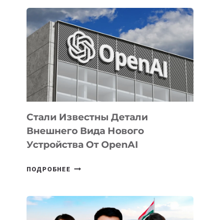
ОПРЕДЕЛЕНЫ
ПРИОРИТЕТНЫЕ
ЗАДАЧИ
ПО
РАЗВИТИЮ
ЭКОСИСТЕМЫ
ИСКУССТВЕННОГО
ИНТЕЛЛЕКТА
Стали Известны Детали
Внешнего Вида Нового
Устройства От OpenAI
СТАЛИ
ПОДРОБНЕЕ
ИЗВЕСТНЫ
ДЕТАЛИ
ВНЕШНЕГО
ВИДА