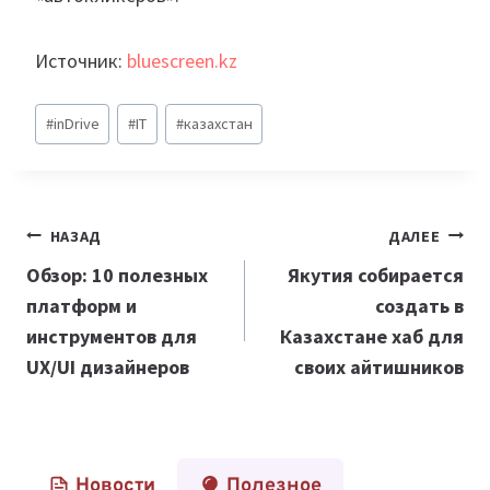
Источник:
bluescreen.kz
Метки
#
inDrive
#
IT
#
казахстан
записи:
Навигация
НАЗАД
ДАЛЕЕ
по
Обзор: 10 полезных
Якутия собирается
платформ и
создать в
записям
инструментов для
Казахстане хаб для
UX/UI дизайнеров
своих айтишников
Новости
Полезное