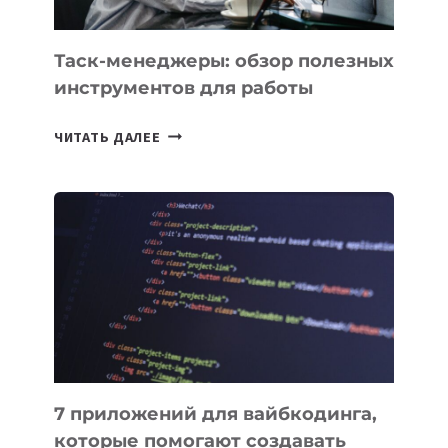
ПОРУЧИТЬ
УЖЕ
СЕГОДНЯ
Таск-менеджеры: обзор полезных
инструментов для работы
ТАСК-
ЧИТАТЬ ДАЛЕЕ
МЕНЕДЖЕРЫ:
ОБЗОР
ПОЛЕЗНЫХ
ИНСТРУМЕНТОВ
ДЛЯ
РАБОТЫ
7 приложений для вайбкодинга,
которые помогают создавать