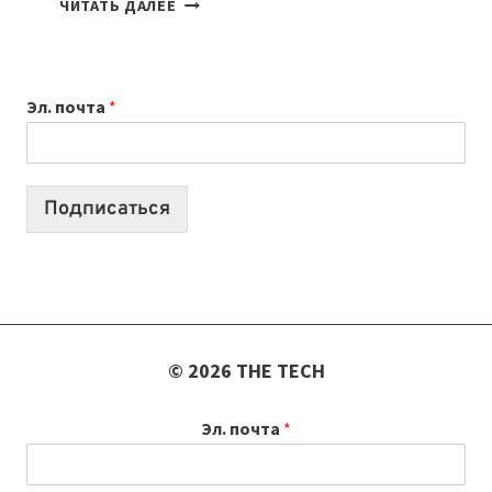
ЧИТАТЬ ДАЛЕЕ
НОУТБУК
ВЫБРАТЬ
К
Эл. почта
*
УЧЕБНОМУ
ГОДУ
2026:
10
Подписаться
ЛУЧШИХ
МОДЕЛЕЙ
ДЛЯ
УЧЕБЫ
© 2026 THE TECH
Эл. почта
*