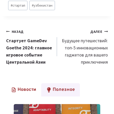
#
стартап
#
узбекистан
Навигация
НАЗАД
ДАЛЕЕ
по
Стартует GameDev
Будущее путешествий:
Goethe 2024: главное
топ-5 инновационных
записям
игровое событие
гаджетов для вашего
Центральной Азии
приключения
Новости
Полезное