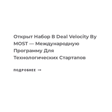
YOUTH
CAMP
ДАЛ
30
ПОДРОСТКАМ
БИЛЕТ
Открыт Набор В Deal Velocity By
В
MOST — Международную
IT-
Программу Для
ПРЕДПРИНИМАТЕЛЬСТВО
Технологических Стартапов
ОТКРЫТ
ПОДРОБНЕЕ
НАБОР
В
DEAL
VELOCITY
BY
MOST