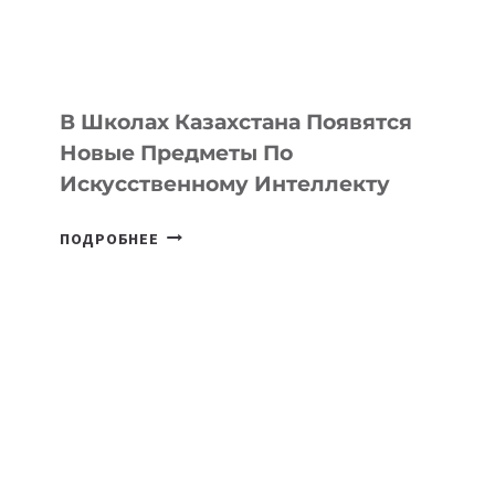
—
МЕЖДУНАРОДНУЮ
ПРОГРАММУ
ДЛЯ
ТЕХНОЛОГИЧЕСКИХ
В Школах Казахстана Появятся
СТАРТАПОВ
Новые Предметы По
Искусственному Интеллекту
В
ПОДРОБНЕЕ
ШКОЛАХ
КАЗАХСТАНА
ПОЯВЯТСЯ
НОВЫЕ
ПРЕДМЕТЫ
ПО
ИСКУССТВЕННОМУ
ИНТЕЛЛЕКТУ