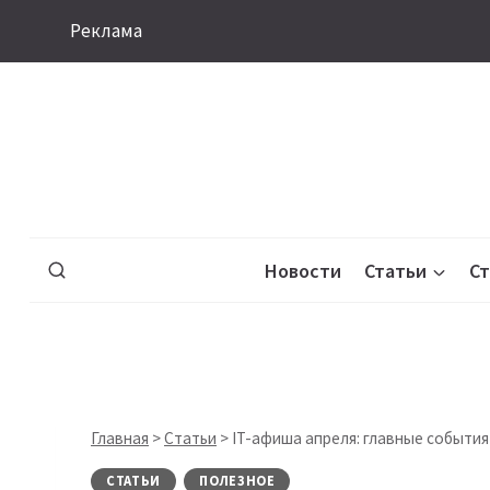
Перейти
Реклама
к
содержимому
Новости
Статьи
С
Главная
>
Статьи
>
IT-афиша апреля: главные события
СТАТЬИ
ПОЛЕЗНОЕ