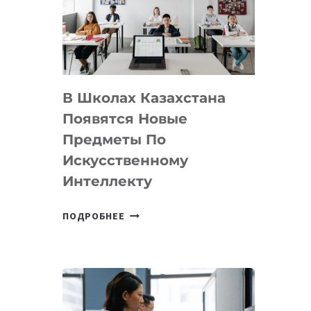
BY
MOST
—
МЕЖДУНАРОДНУЮ
ПРОГРАММУ
В Школах Казахстана
ДЛЯ
ТЕХНОЛОГИЧЕСКИХ
Появятся Новые
СТАРТАПОВ
Предметы По
Искусственному
Интеллекту
В
ПОДРОБНЕЕ
ШКОЛАХ
КАЗАХСТАНА
ПОЯВЯТСЯ
НОВЫЕ
ПРЕДМЕТЫ