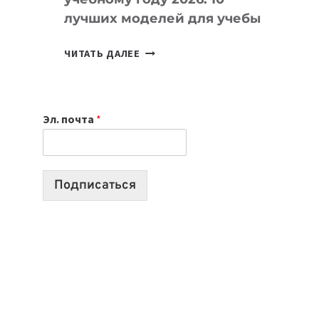
лучших моделей для учебы
КАКОЙ
ЧИТАТЬ ДАЛЕЕ
НОУТБУК
ВЫБРАТЬ
К
Эл. почта
*
УЧЕБНОМУ
ГОДУ
2026:
10
Подписаться
ЛУЧШИХ
МОДЕЛЕЙ
ДЛЯ
УЧЕБЫ