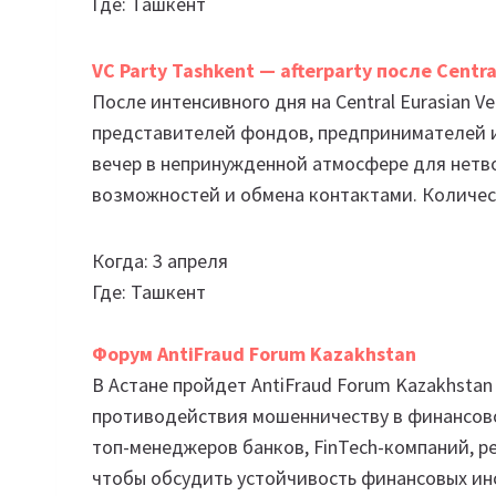
Где: Ташкент
VC Party Tashkent — afterparty после Centr
После интенсивного дня на Central Eurasian 
представителей фондов, предпринимателей и 
вечер в непринужденной атмосфере для нетв
возможностей и обмена контактами. Количест
Когда: 3 апреля
Где: Ташкент
Форум AntiFraud Forum Kazakhstan
В Астане пройдет AntiFraud Forum Kazakhst
противодействия мошенничеству в финансов
топ-менеджеров банков, FinTech-компаний, р
чтобы обсудить устойчивость финансовых ин