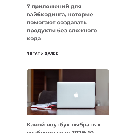
7 приложений для
вайбкодинга, которые
помогают создавать
продукты без сложного
кода
7
ЧИТАТЬ ДАЛЕЕ
ПРИЛОЖЕНИЙ
ДЛЯ
ВАЙБКОДИНГА,
КОТОРЫЕ
ПОМОГАЮТ
СОЗДАВАТЬ
ПРОДУКТЫ
БЕЗ
СЛОЖНОГО
Какой ноутбук выбрать к
КОДА
учебному году 2026: 10