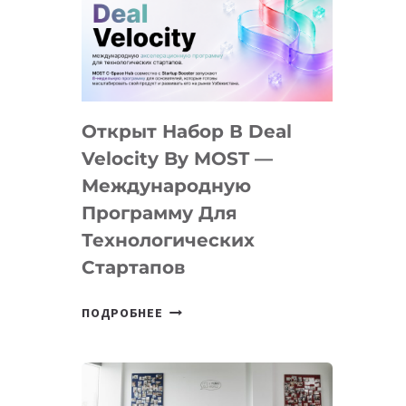
AI
YOUTH
CAMP
ДАЛ
30
Открыт Набор В Deal
ПОДРОСТКАМ
БИЛЕТ
Velocity By MOST —
В
Международную
IT-
Программу Для
ПРЕДПРИНИМАТЕЛЬСТВО
Технологических
Стартапов
ОТКРЫТ
ПОДРОБНЕЕ
НАБОР
В
DEAL
VELOCITY