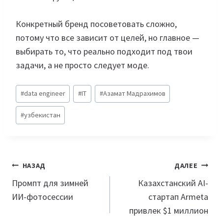
Конкретный бренд посоветовать сложно,
потому что все зависит от целей, но главное —
выбирать то, что реально подходит под твои
задачи, а не просто следует моде.
Метки
#
data engineer
#
IT
#
Азамат Мадрахимов
записи:
#
узбекистан
Навигация
НАЗАД
ДАЛЕЕ
по
Промпт для зимней
Казахстанский AI-
ИИ-фотосессии
стартап Armeta
записям
привлек $1 миллион