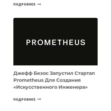
META
ПОДРОБНЕЕ
ВЫПУСТИЛА
ИИ-
АГЕНТА
MUSE
CODE
ДЛЯ
ПРОГРАММИРОВАНИЯ
НА
MACOS
И
LINUX
Джефф Безос Запустил Стартап
Prometheus Для Создания
«искусственного Инженера»
ДЖЕФФ
ПОДРОБНЕЕ
БЕЗОС
ЗАПУСТИЛ