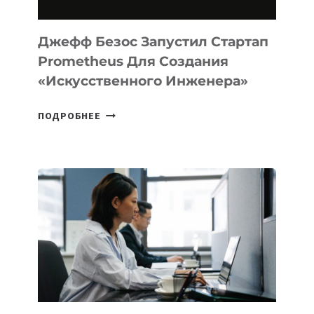
MACOS
И
LINUX
Джефф Безос Запустил Стартап
Prometheus Для Создания
«искусственного Инженера»
ДЖЕФФ
ПОДРОБНЕЕ
БЕЗОС
ЗАПУСТИЛ
СТАРТАП
PROMETHEUS
ДЛЯ
СОЗДАНИЯ
«ИСКУССТВЕННОГО
ИНЖЕНЕРА»