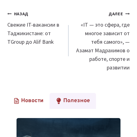
Навигация
НАЗАД
ДАЛЕЕ
по
Свежие IT-вакансии в
«IT — это сфера, где
Таджикистане: от
многое зависит от
записям
TGroup до Alif Bank
тебя самого», —
Азамат Мадрахимов о
работе, спорте и
развитии
Новости
Полезное