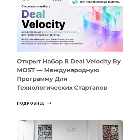
КАК
AI
YOUTH
CAMP
ДАЛ
30
ПОДРОСТКАМ
БИЛЕТ
Открыт Набор В Deal Velocity By
В
MOST — Международную
IT-
Программу Для
ПРЕДПРИНИМАТЕЛЬСТВО
Технологических Стартапов
ОТКРЫТ
ПОДРОБНЕЕ
НАБОР
В
DEAL
VELOCITY