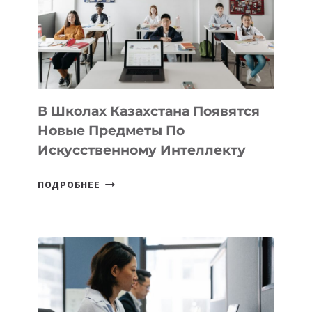
BY
MOST
—
МЕЖДУНАРОДНУЮ
ПРОГРАММУ
ДЛЯ
ТЕХНОЛОГИЧЕСКИХ
В Школах Казахстана Появятся
СТАРТАПОВ
Новые Предметы По
Искусственному Интеллекту
В
ПОДРОБНЕЕ
ШКОЛАХ
КАЗАХСТАНА
ПОЯВЯТСЯ
НОВЫЕ
ПРЕДМЕТЫ
ПО
ИСКУССТВЕННОМУ