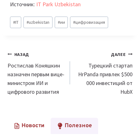
Источник:
IT Park Uzbekistan
Метки
#
IT
#
uzbekistan
#
ии
#
цифровизация
записи:
Навигация
НАЗАД
ДАЛЕЕ
по
Ростислав Коняшкин
Турецкий стартап
назначен первым вице-
HrPanda привлек $500
записям
министром ИИ и
000 инвестиций от
цифрового развития
HubX
Новости
Полезное