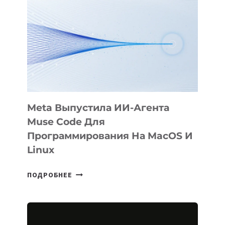
ФИЛЬМ
KÖK
BÖRÜ
НА
SIGGRAPH
2026
Meta Выпустила ИИ-Агента
Muse Code Для
Программирования На MacOS И
Linux
META
ПОДРОБНЕЕ
ВЫПУСТИЛА
ИИ-
АГЕНТА
MUSE