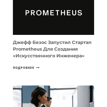
CODE
ДЛЯ
ПРОГРАММИРОВАНИЯ
НА
MACOS
И
LINUX
Джефф Безос Запустил Стартап
Prometheus Для Создания
«искусственного Инженера»
ДЖЕФФ
ПОДРОБНЕЕ
БЕЗОС
ЗАПУСТИЛ
СТАРТАП
PROMETHEUS
ДЛЯ
СОЗДАНИЯ