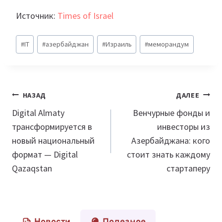
Источник:
Times of Israel
Метки
#
IT
#
азербайджан
#
Израиль
#
меморандум
записи:
Навигация
НАЗАД
ДАЛЕЕ
по
Digital Almaty
Венчурные фонды и
трансформируется в
инвесторы из
записям
новый национальный
Азербайджана: кого
формат — Digital
стоит знать каждому
Qazaqstan
стартаперу