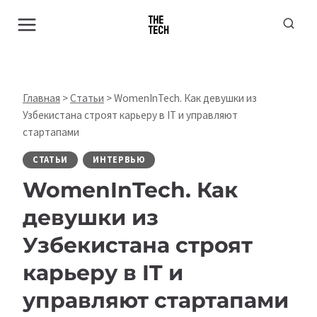
Перейти
к
содержимому
Главная
>
Статьи
>
WomenInTech. Как девушки из
Узбекистана строят карьеру в IT и управляют
стартапами
СТАТЬИ
ИНТЕРВЬЮ
WomenInTech. Как
девушки из
Узбекистана строят
карьеру в IT и
управляют стартапами