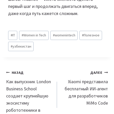
первый шаг и продолжать двигаться вперед,
даже когда путь кажется сложным.
Метки
#
IT
#
Women in Tech
#
womenintech
#
Полезное
записи:
#
узбекистан
Навигация
НАЗАД
ДАЛЕЕ
по
Как выпускник London
Xiaomi представила
Business School
бесплатный ИИ-агент
записям
создает крупнейшую
для разработчиков
экосистему
MiMo Code
робототехники в