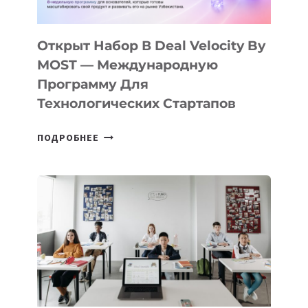
30
ПОДРОСТКАМ
БИЛЕТ
Открыт Набор В Deal Velocity By
В
MOST — Международную
IT-
Программу Для
ПРЕДПРИНИМАТЕЛЬСТВО
Технологических Стартапов
ОТКРЫТ
ПОДРОБНЕЕ
НАБОР
В
DEAL
VELOCITY
BY
MOST
—
МЕЖДУНАРОДНУЮ
ПРОГРАММУ
ДЛЯ