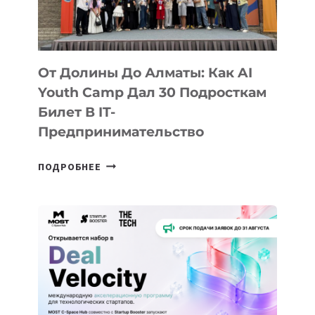
От Долины До Алматы: Как AI
Youth Camp Дал 30 Подросткам
Билет В IT-
Предпринимательство
ОТ
ПОДРОБНЕЕ
ДОЛИНЫ
ДО
АЛМАТЫ:
КАК
AI
YOUTH
CAMP
ДАЛ