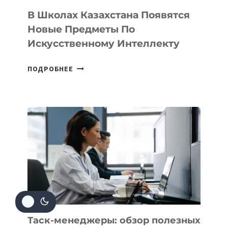
ТЕХНОЛОГИЧЕСКИХ
В Школах Казахстана Появятся
СТАРТАПОВ
Новые Предметы По
Искусственному Интеллекту
В
ПОДРОБНЕЕ
ШКОЛАХ
КАЗАХСТАНА
ПОЯВЯТСЯ
НОВЫЕ
ПРЕДМЕТЫ
ПО
ИСКУССТВЕННОМУ
ИНТЕЛЛЕКТУ
Таск-менеджеры: обзор полезных