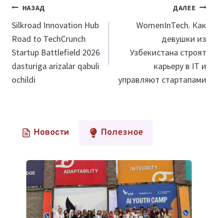
Навигация
НАЗАД
ДАЛЕЕ
по
Silkroad Innovation Hub
WomenInTech. Как
Road to TechCrunch
девушки из
записям
Startup Battlefield 2026
Узбекистана строят
dasturiga arizalar qabuli
карьеру в IT и
ochildi
управляют стартапами
Новости
Полезное