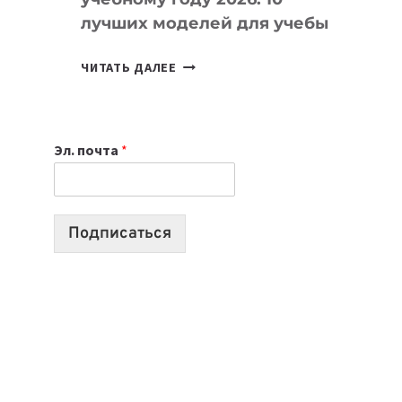
лучших моделей для учебы
КАКОЙ
ЧИТАТЬ ДАЛЕЕ
НОУТБУК
ВЫБРАТЬ
К
Эл. почта
*
УЧЕБНОМУ
ГОДУ
2026:
10
Подписаться
ЛУЧШИХ
МОДЕЛЕЙ
ДЛЯ
УЧЕБЫ