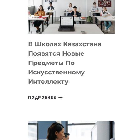
BY
MOST
—
МЕЖДУНАРОДНУЮ
ПРОГРАММУ
В Школах Казахстана
ДЛЯ
ТЕХНОЛОГИЧЕСКИХ
Появятся Новые
СТАРТАПОВ
Предметы По
Искусственному
Интеллекту
В
ПОДРОБНЕЕ
ШКОЛАХ
КАЗАХСТАНА
ПОЯВЯТСЯ
НОВЫЕ
ПРЕДМЕТЫ