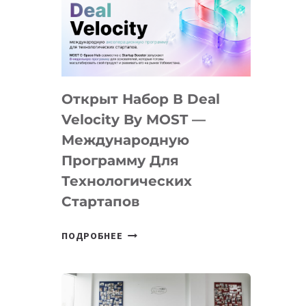
AI
YOUTH
CAMP
ДАЛ
30
Открыт Набор В Deal
ПОДРОСТКАМ
БИЛЕТ
Velocity By MOST —
В
Международную
IT-
Программу Для
ПРЕДПРИНИМАТЕЛЬСТВО
Технологических
Стартапов
ОТКРЫТ
ПОДРОБНЕЕ
НАБОР
В
DEAL
VELOCITY