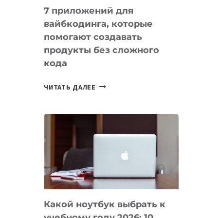
7 приложений для
вайбкодинга, которые
помогают создавать
продукты без сложного
кода
7
ЧИТАТЬ ДАЛЕЕ
ПРИЛОЖЕНИЙ
ДЛЯ
ВАЙБКОДИНГА,
КОТОРЫЕ
ПОМОГАЮТ
СОЗДАВАТЬ
ПРОДУКТЫ
БЕЗ
СЛОЖНОГО
Какой ноутбук выбрать к
КОДА
учебному году 2026: 10